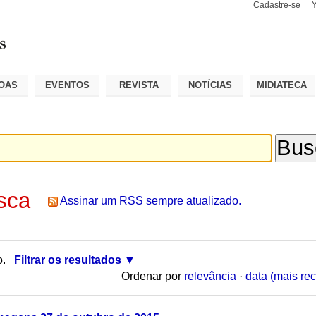
Cadastre-se
Busca
Busca
Avançad
OAS
EVENTOS
REVISTA
NOTÍCIAS
MIDIATECA
sca
Assinar um RSS sempre atualizado.
o.
Filtrar os resultados
Ordenar por
relevância
·
data (mais rec