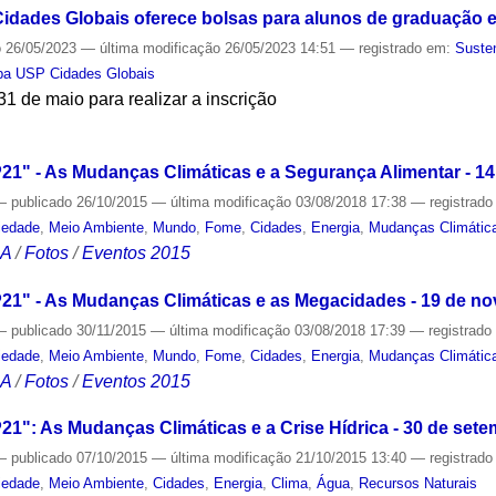
idades Globais oferece bolsas para alunos de graduação 
o
26/05/2023
—
última modificação
26/05/2023 14:51
— registrado em:
Susten
pa USP Cidades Globais
31 de maio para realizar a inscrição
S
1" - As Mudanças Climáticas e a Segurança Alimentar - 14
—
publicado
26/10/2015
—
última modificação
03/08/2018 17:38
— registrad
iedade
,
Meio Ambiente
,
Mundo
,
Fome
,
Cidades
,
Energia
,
Mudanças Climátic
CA
/
Fotos
/
Eventos 2015
21" - As Mudanças Climáticas e as Megacidades - 19 de n
—
publicado
30/11/2015
—
última modificação
03/08/2018 17:39
— registrad
iedade
,
Meio Ambiente
,
Mundo
,
Fome
,
Cidades
,
Energia
,
Mudanças Climátic
CA
/
Fotos
/
Eventos 2015
1": As Mudanças Climáticas e a Crise Hídrica - 30 de set
—
publicado
07/10/2015
—
última modificação
21/10/2015 13:40
— registrad
iedade
,
Meio Ambiente
,
Cidades
,
Energia
,
Clima
,
Água
,
Recursos Naturais