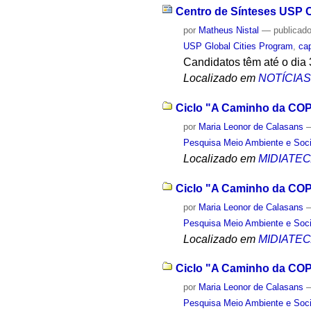
Centro de Sínteses USP C
por
Matheus Nistal
—
publicad
USP Global Cities Program
,
ca
Candidatos têm até o dia 
Localizado em
NOTÍCIA
Ciclo "A Caminho da COP2
por
Maria Leonor de Calasans
Pesquisa Meio Ambiente e Soc
Localizado em
MIDIATE
Ciclo "A Caminho da COP
por
Maria Leonor de Calasans
Pesquisa Meio Ambiente e Soc
Localizado em
MIDIATE
Ciclo "A Caminho da COP2
por
Maria Leonor de Calasans
Pesquisa Meio Ambiente e Soc