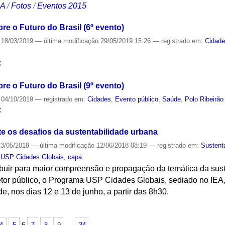
CA
/
Fotos
/
Eventos 2015
re o Futuro do Brasil (6º evento)
18/03/2019
—
última modificação
29/05/2019 15:26
— registrado em:
Cidad
S
re o Futuro do Brasil (9º evento)
04/10/2019
— registrado em:
Cidades
,
Evento público
,
Saúde
,
Polo Ribeirão
S
te os desafios da sustentabilidade urbana
3/05/2018
—
última modificação
12/06/2018 08:19
— registrado em:
Sustent
 USP Cidades Globais
,
capa
ibuir para maior compreensão e propagação da temática da sust
tor público, o Programa USP Cidades Globais, sediado no IEA
e, nos dias 12 e 13 de junho, a partir das 8h30.
S
4
5
6
7
8
9
…
34