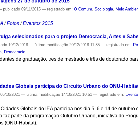
magens 27 de outubro de 2015
—
publicado
09/11/2015
— registrado em:
O Comum
,
Sociologia
,
Meio Ambie
CA
/
Fotos
/
Eventos 2015
vulga selecionados para o projeto Democracia, Artes e Sabe
cado
19/12/2018
—
última modificação
20/12/2018 11:35
— registrado em:
Po
a
,
Democracia
dantes de graduação, três de mestrado e três de doutorado pa
S
dades Globais participa do Circuito Urbano do ONU-Habita
05/10/2021
—
última modificação
14/10/2021 10:51
— registrado em:
Event
idades Globais do IEA participa nos dia 5, 6 e 14 de outubro de
ito faz parte da programação Outubro Urbano, iniciativa do Pr
s (ONU-Habitat).
S