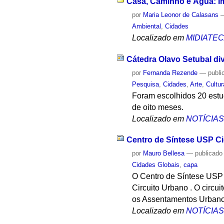
Casa, Caminho e Água: I
por
Maria Leonor de Calasans
Ambiental
,
Cidades
Localizado em
MIDIATE
Cátedra Olavo Setubal di
por
Fernanda Rezende
—
publi
Pesquisa
,
Cidades
,
Arte
,
Cultur
Foram escolhidos 20 estu
de oito meses.
Localizado em
NOTÍCIA
Centro de Síntese USP Ci
por
Mauro Bellesa
—
publicado
Cidades Globais
,
capa
O Centro de Síntese USP C
Circuito Urbano . O circu
os Assentamentos Urbano
Localizado em
NOTÍCIA