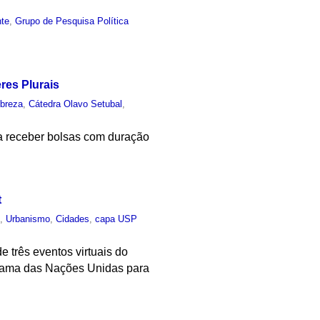
nte
,
Grupo de Pesquisa Política
res Plurais
breza
,
Cátedra Olavo Setubal
,
ra receber bolsas com duração
t
o
,
Urbanismo
,
Cidades
,
capa USP
 três eventos virtuais do
ograma das Nações Unidas para