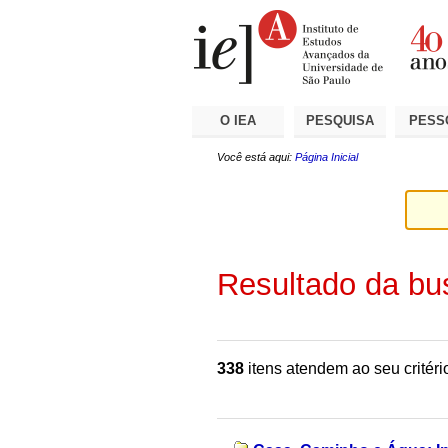
Ir
Ferramentas
Seções
para
Pessoais
o
conteúdo.
|
Ir
para
a
O IEA
PESQUISA
PESS
navegação
Você está aqui:
Página Inicial
Resultado da bu
338
itens atendem ao seu critéri