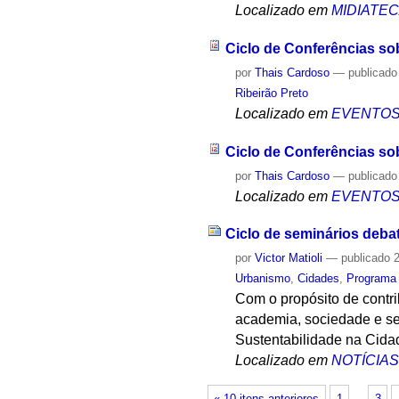
Localizado em
MIDIATE
Ciclo de Conferências sob
por
Thais Cardoso
—
publicado
Ribeirão Preto
Localizado em
EVENTO
Ciclo de Conferências sob
por
Thais Cardoso
—
publicado
Localizado em
EVENTO
Ciclo de seminários deba
por
Victor Matioli
—
publicado
2
Urbanismo
,
Cidades
,
Programa
Com o propósito de contr
academia, sociedade e se
Sustentabilidade na Cidad
Localizado em
NOTÍCIA
« 10 itens anteriores
1
…
3