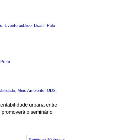
es
,
Evento público
,
Brasil
,
Polo
 Preto
abilidade
,
Meio Ambiente
,
ODS
,
entabilidade urbana entre
, promoverá o seminário
Próximos 10 itens »