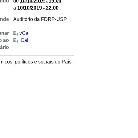
ndo
de
10/10/2019 - 19:00
a
10/10/2019 - 22:00
nde
Auditório da FDRP-USP
onar
vCal
o ao
iCal
ário
icos, políticos e sociais do País.