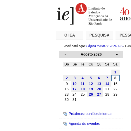
Ir
Ferramentas
Seções
para
Pessoais
o
conteúdo.
|
Ir
para
a
O IEA
PESQUISA
PESS
navegação
Você está aqui:
Página Inicial
/
EVENTOS
/
Cicl
«
Agosto 2026
»
Do
Se
Te
Qu
Qu
Se
Sa
Agosto
1
2
3
4
5
6
7
8
9
10
11
12
13
14
15
16
17
18
19
20
21
22
23
24
25
26
27
28
29
30
31
Navegação
Próximas reuniões internas
Agenda de eventos