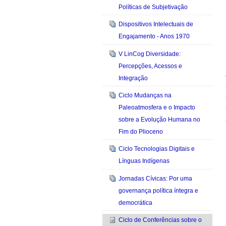
Políticas de Subjetivação
Dispositivos Intelectuais de
Engajamento - Anos 1970
V LinCog Diversidade:
Percepções, Acessos e
Integração
Ciclo Mudanças na
Paleoatmosfera e o Impacto
sobre a Evolução Humana no
Fim do Plioceno
Ciclo Tecnologias Digitais e
Línguas Indígenas
Jornadas Cívicas: Por uma
governança política íntegra e
democrática
Ciclo de Conferências sobre o