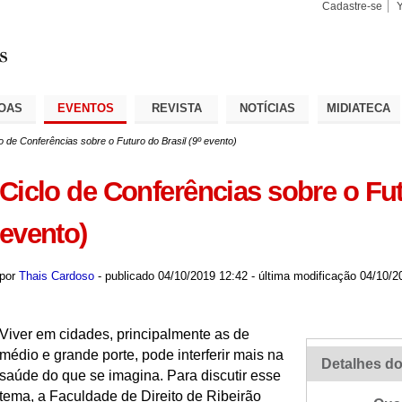
Cadastre-se
Busca
Busca
Avançad
OAS
EVENTOS
REVISTA
NOTÍCIAS
MIDIATECA
o de Conferências sobre o Futuro do Brasil (9º evento)
Ciclo de Conferências sobre o Fut
evento)
por
Thais Cardoso
-
publicado
04/10/2019 12:42
-
última modificação
04/10/2
Viver em cidades, principalmente as de
médio e grande porte, pode interferir mais na
Detalhes do
saúde do que se imagina. Para discutir esse
tema, a Faculdade de Direito de Ribeirão