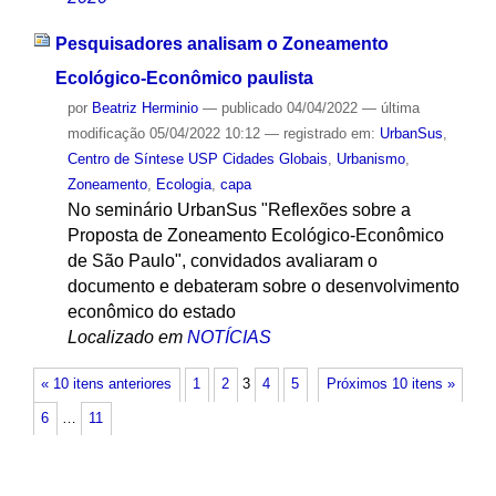
Pesquisadores analisam o Zoneamento
Ecológico-Econômico paulista
por
Beatriz Herminio
—
publicado
04/04/2022
—
última
modificação
05/04/2022 10:12
— registrado em:
UrbanSus
,
Centro de Síntese USP Cidades Globais
,
Urbanismo
,
Zoneamento
,
Ecologia
,
capa
No seminário UrbanSus "Reflexões sobre a
Proposta de Zoneamento Ecológico-Econômico
de São Paulo", convidados avaliaram o
documento e debateram sobre o desenvolvimento
econômico do estado
Localizado em
NOTÍCIAS
« 10 itens anteriores
1
2
3
4
5
Próximos 10 itens »
6
…
11