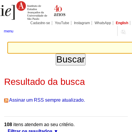
Ir
Ferramentas
Seções
para
Pessoais
o
conteúdo.
|
Cadastre-se
YouTube
Instagram
WhatsApp
English
Ir
para
menu
a
navegação
Resultado da busca
Assinar um RSS sempre atualizado.
108
itens atendem ao seu critério.
Filtrar os resultados