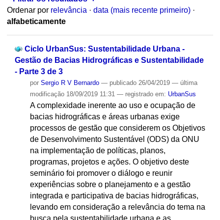
Ordenar por
relevância
·
data (mais recente primeiro)
·
alfabeticamente
Ciclo UrbanSus: Sustentabilidade Urbana -
Gestão de Bacias Hidrográficas e Sustentabilidade
- Parte 3 de 3
por
Sergio R V Bernardo
—
publicado
26/04/2019
—
última
modificação
18/09/2019 11:31
— registrado em:
UrbanSus
A complexidade inerente ao uso e ocupação de
bacias hidrográficas e áreas urbanas exige
processos de gestão que considerem os Objetivos
de Desenvolvimento Sustentável (ODS) da ONU
na implementação de políticas, planos,
programas, projetos e ações. O objetivo deste
seminário foi promover o diálogo e reunir
experiências sobre o planejamento e a gestão
integrada e participativa de bacias hidrográficas,
levando em consideração a relevância do tema na
busca pela sustentabilidade urbana e as