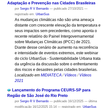
Adaptação e Prevenção nas Cidades Brasileiras
por
Sergio R V Bernardo
—
publicado
27/10/2021
—
registrado em:
UrbanSus
As mudanças climáticas não são uma ameaça
distante com crescente elevação da temperatura e
seus impactos sem precedentes, como aponta o
recente relatório do Painel Intergovernamental
sobre Mudanças Climáticas (IPCC) de 2021.
Diante desse cenário de aumento na recorrência
e intensidade de eventos extremos, este webinar
do ciclo UrbanSus - Sustentabilidade Urbana trata
da urgência da discussão sobre o enfrentamento
dos riscos e desastres pelas cidades brasilerias.
Localizado em
MIDIATECA
/
Vídeos
/
Vídeos
2021
Lançamento do Programa CEURS-SP para
Região de São José do Rio Preto
por
Sergio R V Bernardo
—
publicado
16/12/2025
—
última
modificação
16/12/2025 15:14
— registrado em:
UrbanSus