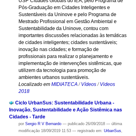
USP Cidades Globais do IEA, pelo Programa de
Pós-Graduação em Cidades Inteligentes e
Sustentáveis da Uninove e pelo Programa de
Mestrado Profissional em Gestão Ambiental e
Sustentabilidade da Uninove, contou com
importantes discussões relacionadas às temáticas
de cidades inteligentes; cidades sustentáveis;
inovação nas cidades; e formação de
profissionais para realizar o planejamento e
implementação de intervenções sistêmicas, que
utilizem da tecnologia para promoção de
ambientes urbanos sustentáveis.
Localizado em
MIDIATECA
/
Vídeos
/
Videos
2018
Ciclo UrbanSus: Sustentabilidade Urbana -
Inovação, Sustentabilidade e Ação Sistêmica nas
Cidades - Tarde
por
Sergio R V Bernardo
—
publicado
26/09/2018
—
última
modificação
18/09/2019 11:53
— registrado em:
UrbanSus
,