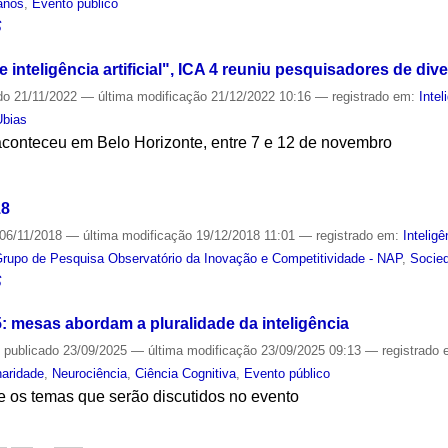
anos
,
Evento público
S
 inteligência artificial", ICA 4 reuniu pesquisadores de div
do
21/11/2022
—
última modificação
21/12/2022 10:16
— registrado em:
Intel
Ubias
conteceu em Belo Horizonte, entre 7 e 12 de novembro
S
18
06/11/2018
—
última modificação
19/12/2018 11:01
— registrado em:
Inteligê
rupo de Pesquisa Observatório da Inovação e Competitividade - NAP
,
Socie
S
 mesas abordam a pluralidade da inteligência
—
publicado
23/09/2025
—
última modificação
23/09/2025 09:13
— registrado
inaridade
,
Neurociência
,
Ciência Cognitiva
,
Evento público
e os temas que serão discutidos no evento
S