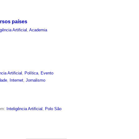
ersos países
igência Artificial
,
Academia
ncia Artificial
,
Política
,
Evento
dade
,
Internet
,
Jornalismo
 em:
Inteligência Artificial
,
Polo São