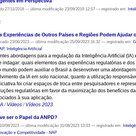
igentes em Perspectiva
ado
27/11/2018
—
última modificação
23/09/2019 12:57
— registrado em:
Intel
S
 Experiências de Outros Países e Regiões Podem Ajudar o
icado
23/06/2023
—
última modificação
25/09/2023 16:32
— registrado em:
G
NAP
,
Inteligência Artificial
ntes abordagens para a regulação da Inteligência Artificial (IA
abe indagar: quais elementos das experiências regulatórias e 
do mundo podem auxiliar o Brasil a desenvolver uma abordagem 
lvimento da IA em solo nacional, quanto a utilização responsá
niciativa foi criar espaços de troca entre pesquisadores e repres
soluções regulatórias em favor da maximização dos benefícios da
ciados à sua aplicação.
CA
/
Vídeos
/
Vídeos 2023
eve ser o Papel da ANPD?
10/08/2023
—
última modificação
31/08/2023 13:03
— registrado em:
Inteligê
novação e Competitividade - NAP