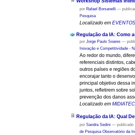
Workshop Sistemas Intel
por
Rafael Borsanelli
—
public
Pesquisa
Localizado em
EVENTO
Regulação da IA: Como as
por
Jorge Paulo Soares
—
publ
Inovação e Competitividade - 
Ao redor do mundo, difere
referenciais distintos, c
outros países e regiões 
encorajar tanto o desenvo
principal objetivo dessa i
juntos, refletirem sobre 
prevenção dos danos asso
Localizado em
MIDIATE
Regulação da IA: Qual D
por
Sandra Sedini
—
publicado
de Pesquisa Observatório da I