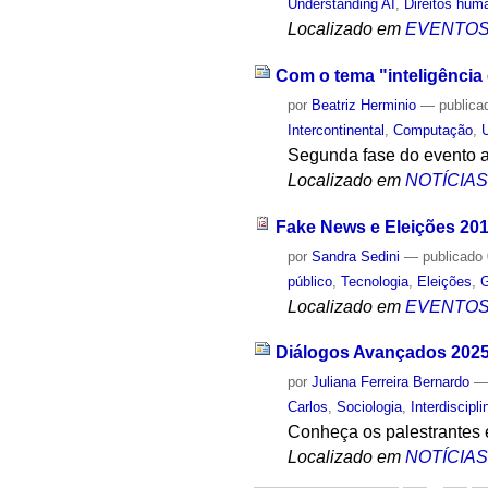
Understanding AI
,
Direitos hum
Localizado em
EVENTO
Com o tema "inteligência e
por
Beatriz Herminio
—
publica
Intercontinental
,
Computação
,
Segunda fase do evento a
Localizado em
NOTÍCIA
Fake News e Eleições 20
por
Sandra Sedini
—
publicado
público
,
Tecnologia
,
Eleições
,
G
Localizado em
EVENTO
Diálogos Avançados 2025:
por
Juliana Ferreira Bernardo
Carlos
,
Sociologia
,
Interdiscipl
Conheça os palestrantes 
Localizado em
NOTÍCIA