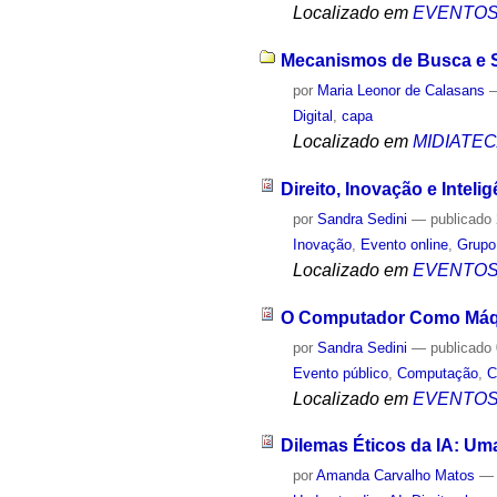
Localizado em
EVENTO
Mecanismos de Busca e Soc
por
Maria Leonor de Calasans
Digital
,
capa
Localizado em
MIDIATE
Direito, Inovação e Inteligê
por
Sandra Sedini
—
publicado
Inovação
,
Evento online
,
Grupo
Localizado em
EVENTO
O Computador Como Máqu
por
Sandra Sedini
—
publicado
Evento público
,
Computação
,
C
Localizado em
EVENTO
Dilemas Éticos da IA: Um
por
Amanda Carvalho Matos