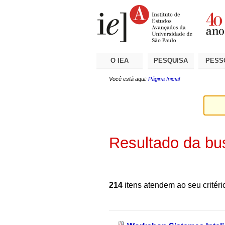
Ir
Ferramentas
Seções
para
Pessoais
o
conteúdo.
|
Ir
para
a
O IEA
PESQUISA
PESS
navegação
Você está aqui:
Página Inicial
Resultado da bu
214
itens atendem ao seu critéri