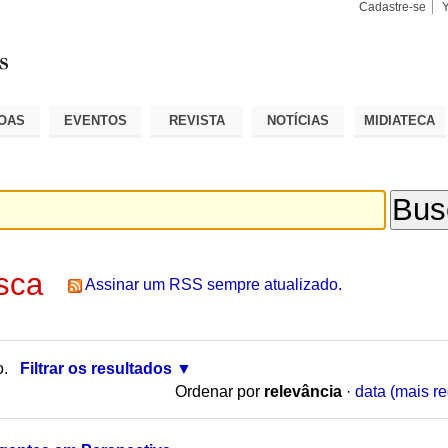
Cadastre-se
Busca
Busca
Avançad
OAS
EVENTOS
REVISTA
NOTÍCIAS
MIDIATECA
sca
Assinar um RSS sempre atualizado.
o.
Filtrar os resultados
Ordenar por
relevância
·
data (mais re