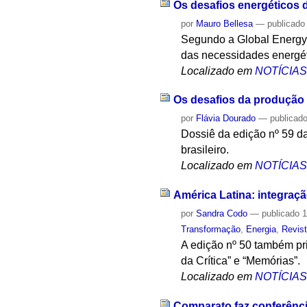
Os desafios energéticos
por
Mauro Bellesa
—
publicado
Segundo a Global Energy 
das necessidades energét
Localizado em
NOTÍCIA
Os desafios da produção 
por
Flávia Dourado
—
publicad
Dossiê da edição nº 59 d
brasileiro.
Localizado em
NOTÍCIA
América Latina: integraçã
por
Sandra Codo
—
publicado
1
Transformação
,
Energia
,
Revis
A edição nº 50 também pri
da Crítica” e “Memórias”.
Localizado em
NOTÍCIA
Comparato faz conferênc