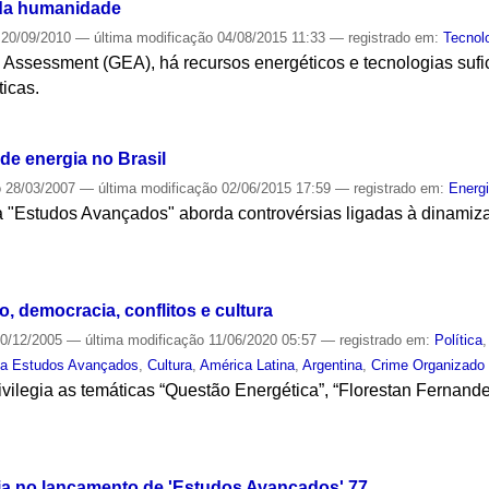
 da humanidade
20/09/2010
—
última modificação
04/08/2015 11:33
— registrado em:
Tecnol
Assessment (GEA), há recursos energéticos e tecnologias sufi
icas.
S
de energia no Brasil
o
28/03/2007
—
última modificação
02/06/2015 17:59
— registrado em:
Energ
a "Estudos Avançados" aborda controvérsias ligadas à dinamiza
S
o, democracia, conflitos e cultura
0/12/2005
—
última modificação
11/06/2020 05:57
— registrado em:
Política
ta Estudos Avançados
,
Cultura
,
América Latina
,
Argentina
,
Crime Organizado
vilegia as temáticas “Questão Energética”, “Florestan Fernand
S
ia no lançamento de 'Estudos Avançados' 77