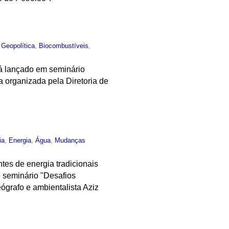
,
Geopolítica
,
Biocombustíveis
,
rá lançado em seminário
 organizada pela Diretoria de
ia
,
Energia
,
Água
,
Mudanças
ntes de energia tradicionais
o seminário "Desafios
ógrafo e ambientalista Aziz