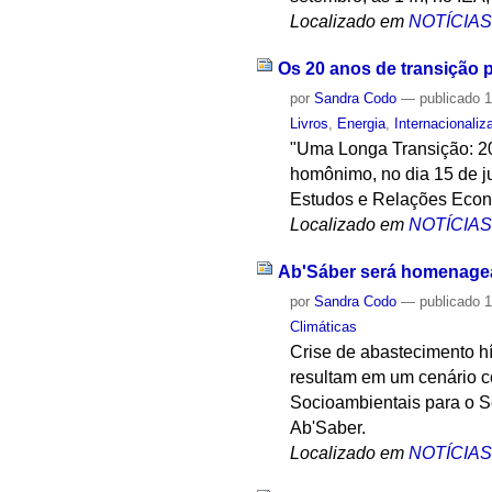
Localizado em
NOTÍCIA
Os 20 anos de transição 
por
Sandra Codo
—
publicado
1
Livros
,
Energia
,
Internacionaliz
"Uma Longa Transição: 20
homônimo, no dia 15 de ju
Estudos e Relações Econô
Localizado em
NOTÍCIA
Ab'Sáber será homenagea
por
Sandra Codo
—
publicado
1
Climáticas
Crise de abastecimento hí
resultam em um cenário c
Socioambientais para o Sé
Ab'Saber.
Localizado em
NOTÍCIA