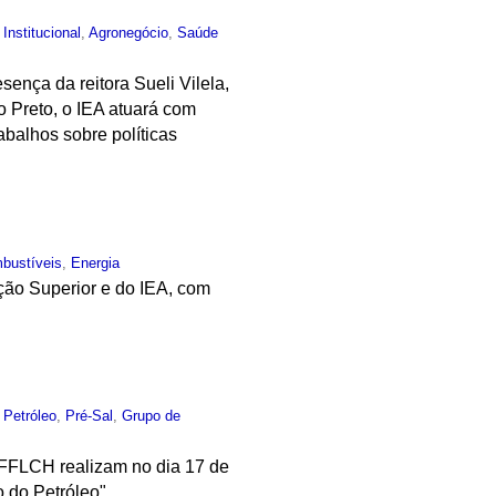
,
Institucional
,
Agronegócio
,
Saúde
ença da reitora Sueli Vilela,
o Preto, o IEA atuará com
abalhos sobre políticas
bustíveis
,
Energia
ção Superior e do IEA, com
,
Petróleo
,
Pré-Sal
,
Grupo de
 FFLCH realizam no dia 17 de
 do Petróleo".