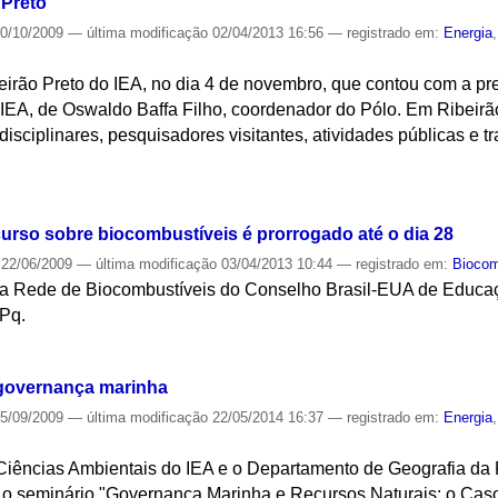
 Preto
0/10/2009
—
última modificação
02/04/2013 16:56
— registrado em:
Energia
irão Preto do IEA, no dia 4 de novembro, que contou com a pres
 IEA, de Oswaldo Baffa Filho, coordenador do Pólo. Em Ribeirã
isciplinares, pesquisadores visitantes, atividades públicas e tr
S
curso sobre biocombustíveis é prorrogado até o dia 28
22/06/2009
—
última modificação
03/04/2013 10:44
— registrado em:
Biocom
 da Rede de Biocombustíveis do Conselho Brasil-EUA de Educa
Pq.
S
a governança marinha
5/09/2009
—
última modificação
22/05/2014 16:37
— registrado em:
Energia
iências Ambientais do IEA e o Departamento de Geografia da
, o seminário "Governança Marinha e Recursos Naturais: o Caso