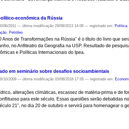
S
político-econômica da Rússia
0/06/2011
—
última modificação
29/08/2013 14:08
— registrado em:
Política
ação
,
Petróleo
 Anos de Transformações na Rússia" é o título do livro que se
nho, no Anfiteatro da Geografia na USP. Resultado de pesquisa
micas e Políticas Internacionais do Ipea.
S
do em seminário sobre desafios socioambientais
0/10/2009
—
última modificação
03/08/2018 17:05
— registrado em:
Econom
drico, alterações climáticas, escassez de matéria-prima e de fo
onflituoso para este século. Essas questões serão debatidas n
culo 21", no dia 20 de outubro e servirá para homenagear o ge
S