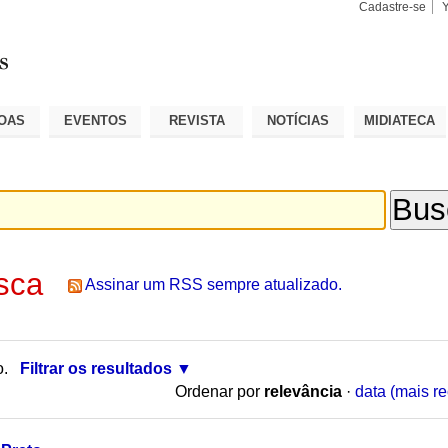
Cadastre-se
Busca
Busca
Avançad
OAS
EVENTOS
REVISTA
NOTÍCIAS
MIDIATECA
sca
Assinar um RSS sempre atualizado.
o.
Filtrar os resultados
Ordenar por
relevância
·
data (mais re