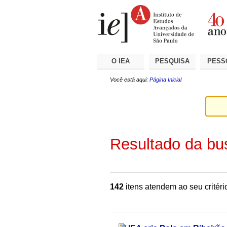
Ir
Ferramentas
Seções
para
Pessoais
o
conteúdo.
|
Ir
para
a
O IEA
PESQUISA
PESS
navegação
Você está aqui:
Página Inicial
Resultado da bu
142
itens atendem ao seu critéri