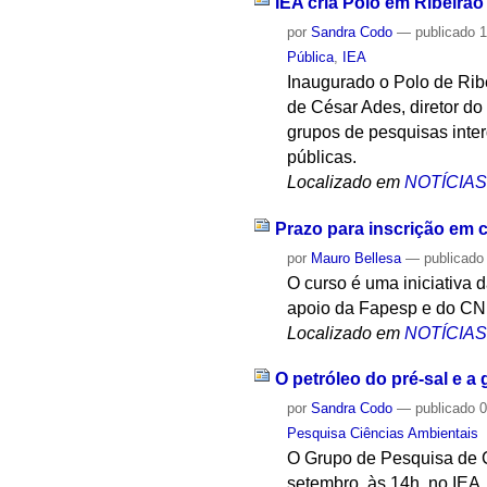
IEA cria Polo em Ribeirão
por
Sandra Codo
—
publicado
1
Pública
,
IEA
Inaugurado o Polo de Ribe
de César Ades, diretor do
grupos de pesquisas interd
públicas.
Localizado em
NOTÍCIA
Prazo para inscrição em 
por
Mauro Bellesa
—
publicado
O curso é uma iniciativa
apoio da Fapesp e do CN
Localizado em
NOTÍCIA
O petróleo do pré-sal e 
por
Sandra Codo
—
publicado
0
Pesquisa Ciências Ambientais
O Grupo de Pesquisa de C
setembro, às 14h, no IEA