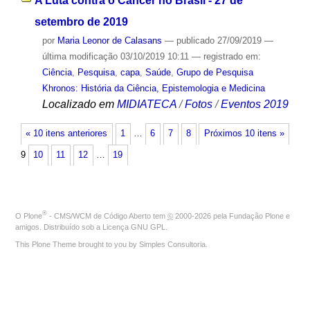
A Luta contra o Câncer no Brasil - 27 de
setembro de 2019
por
Maria Leonor de Calasans
—
publicado
27/09/2019
—
última modificação
03/10/2019 10:11
— registrado em:
Ciência
,
Pesquisa
,
capa
,
Saúde
,
Grupo de Pesquisa
Khronos: História da Ciência, Epistemologia e Medicina
Localizado em
MIDIATECA
/
Fotos
/
Eventos 2019
« 10 itens anteriores
1
…
6
7
8
Próximos 10 itens »
9
10
11
12
…
19
®
O
Plone
- CMS/WCM de Código Aberto
tem
©
2000-2026 pela
Fundação Plone
e
amigos. Distribuído sob a
Licença GNU GPL
.
This Plone Theme brought to you by
Simples Consultoria
.