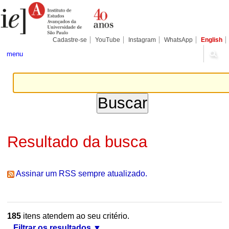
Ir
Ferramentas
Seções
para
Pessoais
o
conteúdo.
|
Cadastre-se
YouTube
Instagram
WhatsApp
English
Ir
para
menu
a
navegação
Resultado da busca
Assinar um RSS sempre atualizado.
185
itens atendem ao seu critério.
Filtrar os resultados