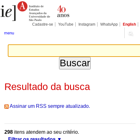
Ir
Ferramentas
Seções
para
Pessoais
o
conteúdo.
|
Cadastre-se
YouTube
Instagram
WhatsApp
English
Ir
para
menu
a
navegação
Resultado da busca
Assinar um RSS sempre atualizado.
298
itens atendem ao seu critério.
Filtrar os resultados