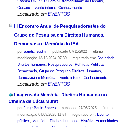
Cátedra UNESCO Para Sustentabilidade do Oceano
,
Oceano
,
Evento interno
,
Conhecimento
Localizado em
EVENTOS
III Encontro Anual de Pesquisadoras/es do
Grupo de Pesquisa em Direitos Humanos,
Democracia e Memória do IEA
por
Sandra Sedini
—
publicado
07/11/2022
—
última
modificação
18/12/2024 07:39
— registrado em:
Sociedade
,
Direitos humanos
,
Pesquisadores
,
Políticas Públicas
,
Democracia
,
Grupo de Pesquisa Direitos Humanos,
Democracia e Memória
,
Evento interno
,
Conhecimento
Localizado em
EVENTOS
Imagens da Memória: Direitos Humanos no
Cinema de Lúcia Murat
por
Jorge Paulo Soares
—
publicado
27/06/2025
—
última
modificação
04/09/2025 11:54
— registrado em:
Evento
público
,
Memória
,
Direitos humanos
,
História
,
Humanidades