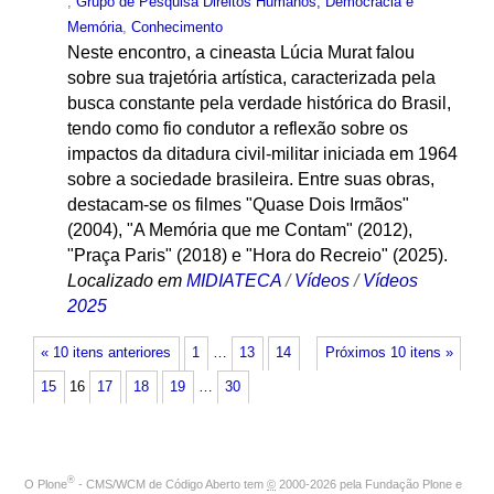
,
Grupo de Pesquisa Direitos Humanos, Democracia e
Memória
,
Conhecimento
Neste encontro, a cineasta Lúcia Murat falou
sobre sua trajetória artística, caracterizada pela
busca constante pela verdade histórica do Brasil,
tendo como fio condutor a reflexão sobre os
impactos da ditadura civil-militar iniciada em 1964
sobre a sociedade brasileira. Entre suas obras,
destacam-se os filmes "Quase Dois Irmãos"
(2004), "A Memória que me Contam" (2012),
"Praça Paris" (2018) e "Hora do Recreio" (2025).
Localizado em
MIDIATECA
/
Vídeos
/
Vídeos
2025
« 10 itens anteriores
1
…
13
14
Próximos 10 itens »
15
16
17
18
19
…
30
®
O
Plone
- CMS/WCM de Código Aberto
tem
©
2000-2026 pela
Fundação Plone
e