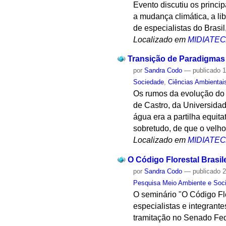
Evento discutiu os princi
a mudança climática, a li
de especialistas do Brasi
Localizado em
MIDIATE
Transição de Paradigmas 
por
Sandra Codo
—
publicado
1
Sociedade
,
Ciências Ambientai
Os rumos da evolução do 
de Castro, da Universidad
água era a partilha equit
sobretudo, de que o velh
Localizado em
MIDIATE
O Código Florestal Brasi
por
Sandra Codo
—
publicado
2
Pesquisa Meio Ambiente e Soc
O seminário "O Código Flo
especialistas e integrante
tramitação no Senado Fed