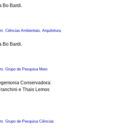
a Bo Bardi.
um
,
Ciências Ambientais
,
Arquitetura
,
a Bo Bardi.
um
,
Grupo de Pesquisa Meio
Hegemonia Conservadora:
Franchini e Thais Lemos
um
,
Grupo de Pesquisa Ciências