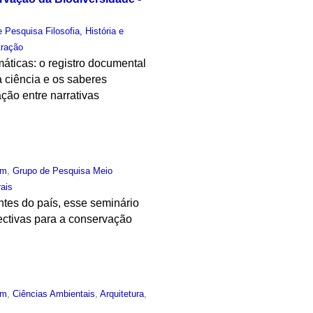
 Pesquisa Filosofia, História e
tração
áticas: o registro documental
 ciência e os saberes
ção entre narrativas
um
,
Grupo de Pesquisa Meio
ais
tes do país, esse seminário
pectivas para a conservação
um
,
Ciências Ambientais
,
Arquitetura
,