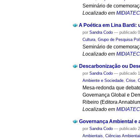
Seminário de comemoração 
Localizado em
MIDIATE
A Poética em Lina Bardi: u
por
Sandra Codo
—
publicado
0
Cultura
,
Grupo de Pesquisa Polí
Seminário de comemoração 
Localizado em
MIDIATE
Descarbonização ou De
por
Sandra Codo
—
publicado
1
Ambiente e Sociedade
,
Crise
,
C
Mesa-redonda que debate
Governança Global e Demo
Ribeiro (Editora Annablu
Localizado em
MIDIATE
Governança Ambiental e 
por
Sandra Codo
—
publicado
2
Ambientais
,
Ciências Ambienta