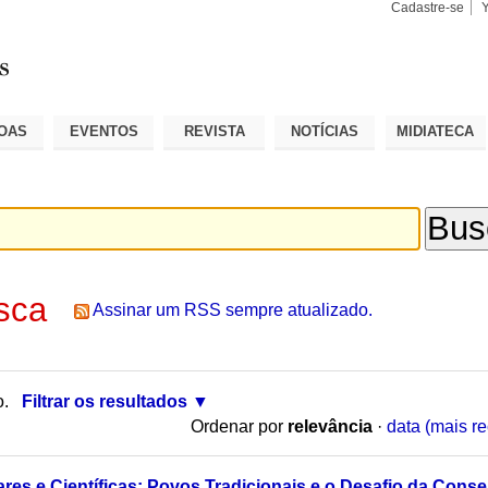
Cadastre-se
Busca
Busca
Avançad
OAS
EVENTOS
REVISTA
NOTÍCIAS
MIDIATECA
sca
Assinar um RSS sempre atualizado.
o.
Filtrar os resultados
Ordenar por
relevância
·
data (mais re
ares e Científicas: Povos Tradicionais e o Desafio da Cons