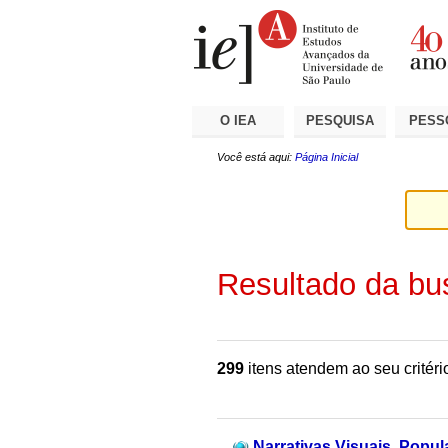
Ir
Ferramentas
Seções
para
Pessoais
o
conteúdo.
|
Ir
para
a
O IEA
PESQUISA
PESS
navegação
Você está aqui:
Página Inicial
Resultado da bu
299
itens atendem ao seu critéri
Narrativas Visuais, Popul