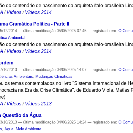
do centenário de nascimento da arquiteta ítalo-brasileira Lin
CA
/
Vídeos
/
Vídeos 2014
ma Gramática Política - Parte II
5/12/2014
—
última modificação
05/06/2025 07:45
— registrado em:
O Com
tica Ambiental
do centenário de nascimento da arquiteta ítalo-brasileira Lin
CA
/
Vídeos
/
Vídeos 2014
sordem
7/10/2013
—
última modificação
04/06/2025 14:07
— registrado em:
O Com
iências Ambientais
,
Mudanças Climáticas
u os temas contemplados no livro "Sistema Internacional de 
cracia na Era da Crise Climática", de Eduardo Viola, Matías 
me).
CA
/
Vídeos
/
Vídeos 2013
a Questão da Água
3/10/2013
—
última modificação
04/06/2025 14:24
— registrado em:
O Com
is
,
Água
,
Meio Ambiente