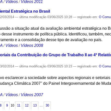
CA
/
Vídeos
/
Vídeos 2011
ntal Estratégica no Brasil
2/03/2014
—
última modificação
03/06/2025 10:28
— registrado em:
O Com
ssão a situação atual da avaliação ambiental estratégica no Br
desse instrumento de política pública. Identificou, também, n
ramento e a consolidação desse tipo de avaliação no país.
CA
/
Vídeos
/
Vídeos 2008
riais da Contribuição do Grupo de Trabalho II ao 4º Relat
3/02/2014
—
última modificação
03/06/2025 10:23
— registrado em:
O Com
vo esclarecer a sociedade sobre aspectos regionais e setoriai
Mudança Climática 2007" do Painel Intergovernamental de Muda
CA
/
Vídeos
/
Vídeos 2007
8
9
10
11
12
13
…
30