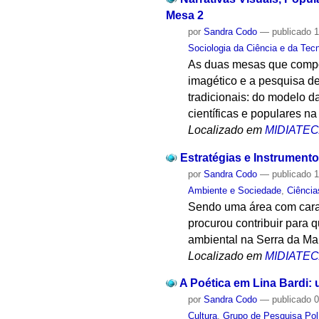
Mesa 2
por
Sandra Codo
—
publicado
1
Sociologia da Ciência e da Tec
As duas mesas que compõe
imagético e a pesquisa de
tradicionais: do modelo d
científicas e populares n
Localizado em
MIDIATE
Estratégias e Instrument
por
Sandra Codo
—
publicado
1
Ambiente e Sociedade
,
Ciência
Sendo uma área com carac
procurou contribuir para 
ambiental na Serra da Man
Localizado em
MIDIATE
A Poética em Lina Bardi: u
por
Sandra Codo
—
publicado
0
Cultura
,
Grupo de Pesquisa Polí