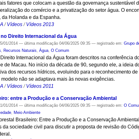
pais fatores que colocam a questão da governança sustentável 
beralização do comércio e a privatização do setor água. O enco
l, da Holanda e da Espanha.
CA
/
Vídeos
/
Vídeos 2013
no Direito Internacional da Água
5/01/2014
—
última modificação
04/06/2025 09:35
— registrado em:
Grupo d
s
,
Recursos Naturais
,
Água
,
O Comum
Direito Internacional da Água foram descritos na conferência 
e de Macau. No início da década de 90, segundo ele, a ideia do
ativa dos recursos hídricos, evoluindo para o reconhecimento de
o modelo não se adaptava mais às novas exigências.
CA
/
Vídeos
/
Vídeos 2011
leiro: entre a Produção e a Conservação Ambiental
1/01/2014
—
última modificação
04/06/2025 09:35
— registrado em:
O Com
iedade
,
Meio Ambiente
restal Brasileiro: Entre a Produção e a Conservação Ambiental
s da sociedade civil para discutir a proposta de revisão do Códi
eral.