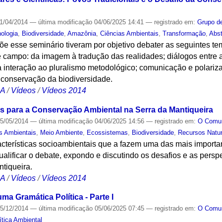
1/04/2014
—
última modificação
04/06/2025 14:41
— registrado em:
Grupo de
nologia
,
Biodiversidade
,
Amazônia
,
Ciências Ambientais
,
Transformação
,
Abs
 esse seminário tiveram por objetivo debater as seguintes tem
 campo: da imagem à tradução das realidades; diálogos entre a
a interação ao pluralismo metodológico; comunicação e polariza
a conservação da biodiversidade.
CA
/
Vídeos
/
Vídeos 2014
os para a Conservação Ambiental na Serra da Mantiqueira
5/05/2014
—
última modificação
04/06/2025 14:56
— registrado em:
O Com
s Ambientais
,
Meio Ambiente
,
Ecossistemas
,
Biodiversidade
,
Recursos Natur
terísticas socioambientais que a fazem uma das mais importan
qualificar o debate, expondo e discutindo os desafios e as pers
tiqueira.
CA
/
Vídeos
/
Vídeos 2014
ma Gramática Política - Parte I
5/12/2014
—
última modificação
05/06/2025 07:45
— registrado em:
O Com
tica Ambiental