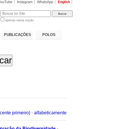
YouTube
Instagram
WhatsApp
English
apenas nesta seção
a…
PUBLICAÇÕES
POLOS
cente primeiro)
·
alfabeticamente
ervação da Biodiversidade -