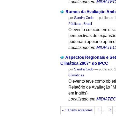
Localizado em
MIDIATE
Rumos da Avaliação Ambie
por
Sandra Codo
—
publicado
1
Públicas
,
Brasil
O evento colocou em discu
perspectivas de expansão 
poderiam apoiar o aprimo
Localizado em
MIDIATE
Aspectos Regionais e Seto
Climática 2007" do IPCC
por
Sandra Codo
—
publicado
1
Climáticas
O evento teve como objeti
Relatório de Avaliação "
em inglês).
Localizado em
MIDIATE
« 10 itens anteriores
1
…
7