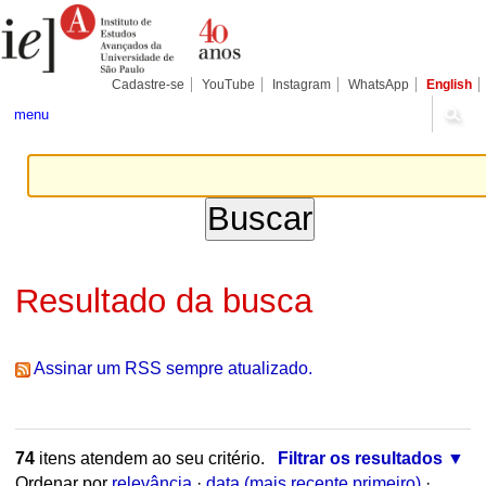
Ir
Ferramentas
Seções
para
Pessoais
o
conteúdo.
|
Cadastre-se
YouTube
Instagram
WhatsApp
English
Ir
para
menu
a
navegação
Resultado da busca
Assinar um RSS sempre atualizado.
74
itens atendem ao seu critério.
Filtrar os resultados
Ordenar por
relevância
·
data (mais recente primeiro)
·