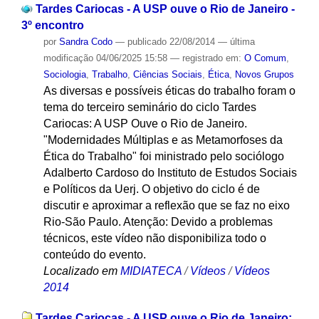
Tardes Cariocas - A USP ouve o Rio de Janeiro -
3º encontro
por
Sandra Codo
—
publicado
22/08/2014
—
última
modificação
04/06/2025 15:58
— registrado em:
O Comum
,
Sociologia
,
Trabalho
,
Ciências Sociais
,
Ética
,
Novos Grupos
As diversas e possíveis éticas do trabalho foram o
tema do terceiro seminário do ciclo Tardes
Cariocas: A USP Ouve o Rio de Janeiro.
"Modernidades Múltiplas e as Metamorfoses da
Ética do Trabalho" foi ministrado pelo sociólogo
Adalberto Cardoso do Instituto de Estudos Sociais
e Políticos da Uerj. O objetivo do ciclo é de
discutir e aproximar a reflexão que se faz no eixo
Rio-São Paulo. Atenção: Devido a problemas
técnicos, este vídeo não disponibiliza todo o
conteúdo do evento.
Localizado em
MIDIATECA
/
Vídeos
/
Vídeos
2014
Tardes Cariocas - A USP ouve o Rio de Janeiro: