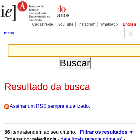
Ir
Ferramentas
Seções
para
Pessoais
o
conteúdo.
|
Cadastre-se
YouTube
Instagram
WhatsApp
English
Ir
para
menu
a
navegação
Resultado da busca
Assinar um RSS sempre atualizado.
56
itens atendem ao seu critério.
Filtrar os resultados
Ordenar por
relevância
·
data (mais recente primeiro)
·