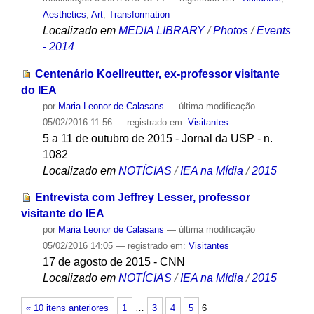
Aesthetics
,
Art
,
Transformation
Localizado em
MEDIA LIBRARY
/
Photos
/
Events
- 2014
Centenário Koellreutter, ex-professor visitante
do IEA
por
Maria Leonor de Calasans
—
última modificação
05/02/2016 11:56
— registrado em:
Visitantes
5 a 11 de outubro de 2015 - Jornal da USP - n.
1082
Localizado em
NOTÍCIAS
/
IEA na Mídia
/
2015
Entrevista com Jeffrey Lesser, professor
visitante do IEA
por
Maria Leonor de Calasans
—
última modificação
05/02/2016 14:05
— registrado em:
Visitantes
17 de agosto de 2015 - CNN
Localizado em
NOTÍCIAS
/
IEA na Mídia
/
2015
« 10 itens anteriores
1
…
3
4
5
6