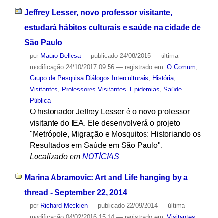
Jeffrey Lesser, novo professor visitante,
estudará hábitos culturais e saúde na cidade de
São Paulo
por
Mauro Bellesa
—
publicado
24/08/2015
—
última
modificação
24/10/2017 09:56
— registrado em:
O Comum
,
Grupo de Pesquisa Diálogos Interculturais
,
História
,
Visitantes
,
Professores Visitantes
,
Epidemias
,
Saúde
Pública
O historiador Jeffrey Lesser é o novo professor
visitante do IEA. Ele desenvolverá o projeto
"Metrópole, Migração e Mosquitos: Historiando os
Resultados em Saúde em São Paulo".
Localizado em
NOTÍCIAS
Marina Abramovic: Art and Life hanging by a
thread - September 22, 2014
por
Richard Meckien
—
publicado
22/09/2014
—
última
modificação
04/02/2016 15:14
— registrado em:
Visitantes
,