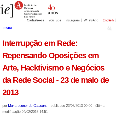
Ir
Ferramentas
Seções
para
Pessoais
o
conteúdo.
|
Cadastre-se
YouTube
Instagram
WhatsApp
English
Ir
para
menu
a
navegação
Interrupção em Rede:
Repensando Oposições em
Arte, Hacktivismo e Negócios
da Rede Social - 23 de maio de
2013
por
Maria Leonor de Calasans
-
publicado
23/05/2013 00:00
-
última
modificação
04/02/2016 14:51