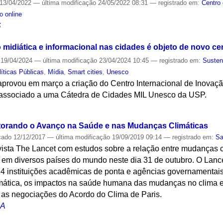
13/04/2022
—
última modificação
24/05/2022 08:31
— registrado em:
Centro
o online
S
 midiática e informacional nas cidades é objeto de novo ce
19/04/2024
—
última modificação
23/04/2024 10:45
— registrado em:
Susten
líticas Públicas
,
Mídia
,
Smart cities
,
Unesco
aprovou em março a criação do Centro Internacional de Inovaç
 associado a uma Cátedra de Cidades MIL Unesco da USP.
S
orando o Avanço na Saúde e nas Mudanças Climáticas
cado
12/12/2017
—
última modificação
19/09/2019 09:14
— registrado em:
S
evista The Lancet com estudos sobre a relação entre mudanças 
em diversos países do mundo neste dia 31 de outubro. O Lan
24 instituições acadêmicas de ponta e agências governamentais
emática, os impactos na saúde humana das mudanças no clima e
 as negociações do Acordo do Clima de Paris.
CA