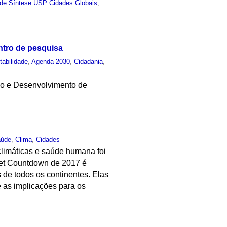
 de Síntese USP Cidades Globais
,
ntro de pesquisa
tabilidade
,
Agenda 2030
,
Cidadania
,
ão e Desenvolvimento de
aúde
,
Clima
,
Cidades
climáticas e saúde humana foi
cet Countdown de 2017 é
 de todos os continentes. Elas
 as implicações para os