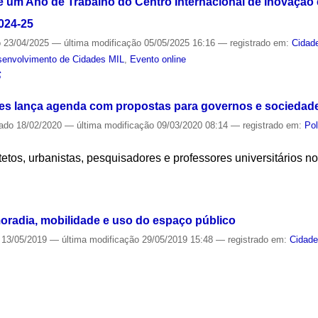
e um Ano de Trabalho do Centro Internacional de Inovação
024-25
o
23/04/2025
—
última modificação
05/05/2025 16:16
— registrado em:
Cidad
esenvolvimento de Cidades MIL
,
Evento online
S
des lança agenda com propostas para governos e sociedade 
cado
18/02/2020
—
última modificação
09/03/2020 08:14
— registrado em:
Pol
etos, urbanistas, pesquisadores e professores universitários no
S
moradia, mobilidade e uso do espaço público
13/05/2019
—
última modificação
29/05/2019 15:48
— registrado em:
Cidad
S