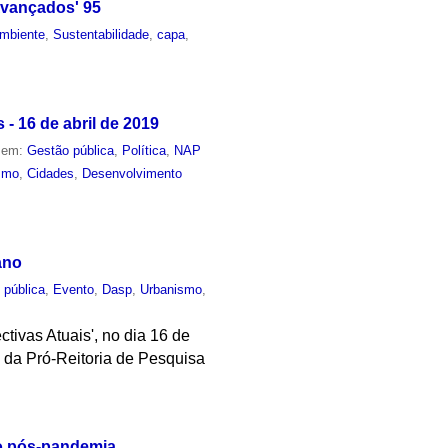
Avançados' 95
mbiente
,
Sustentabilidade
,
capa
,
- 16 de abril de 2019
o em:
Gestão pública
,
Política
,
NAP
smo
,
Cidades
,
Desenvolvimento
ano
 pública
,
Evento
,
Dasp
,
Urbanismo
,
ivas Atuais', no dia 16 de
a da Pró-Reitoria de Pesquisa
do pós-pandemia