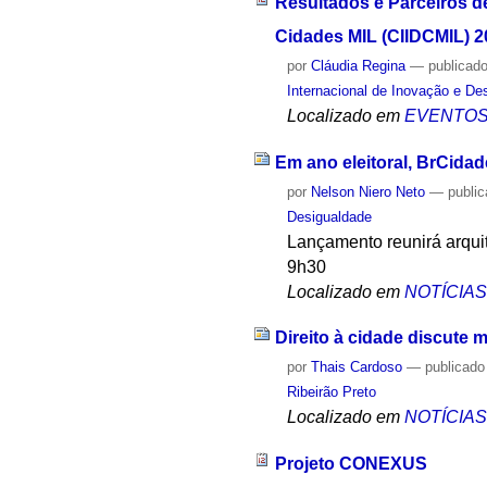
Resultados e Parceiros d
Cidades MIL (CIIDCMIL) 2
por
Cláudia Regina
—
publicad
Internacional de Inovação e D
Localizado em
EVENTO
Em ano eleitoral, BrCida
por
Nelson Niero Neto
—
publi
Desigualdade
Lançamento reunirá arquit
9h30
Localizado em
NOTÍCIA
Direito à cidade discute 
por
Thais Cardoso
—
publicado
Ribeirão Preto
Localizado em
NOTÍCIA
Projeto CONEXUS