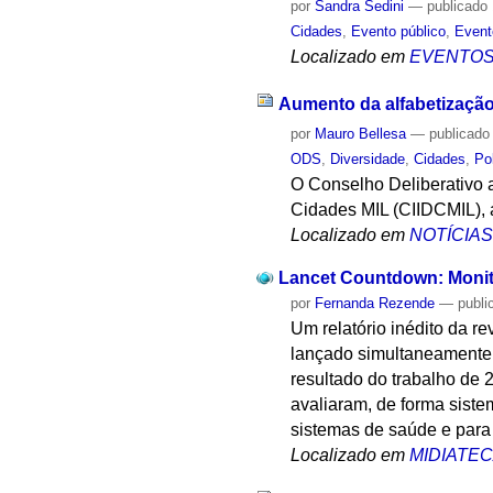
por
Sandra Sedini
—
publicado
Cidades
,
Evento público
,
Event
Localizado em
EVENTO
Aumento da alfabetização
por
Mauro Bellesa
—
publicado
ODS
,
Diversidade
,
Cidades
,
Po
O Conselho Deliberativo 
Cidades MIL (CIIDCMIL),
Localizado em
NOTÍCIA
Lancet Countdown: Monit
por
Fernanda Rezende
—
publi
Um relatório inédito da r
lançado simultaneamente 
resultado do trabalho de 
avaliaram, de forma sist
sistemas de saúde e para
Localizado em
MIDIATE