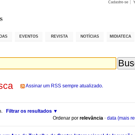
Cadastre-se
Busca
Busca
Avançad
OAS
EVENTOS
REVISTA
NOTÍCIAS
MIDIATECA
sca
Assinar um RSS sempre atualizado.
o.
Filtrar os resultados
Ordenar por
relevância
·
data (mais re