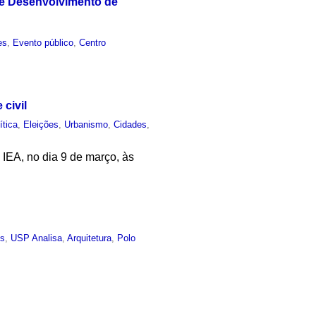
 e Desenvolvimento de
es
,
Evento público
,
Centro
civil
ítica
,
Eleições
,
Urbanismo
,
Cidades
,
 IEA, no dia 9 de março, às
es
,
USP Analisa
,
Arquitetura
,
Polo