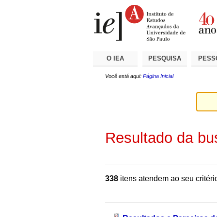
Ir
Ferramentas
Seções
para
Pessoais
o
conteúdo.
|
Ir
para
a
O IEA
PESQUISA
PESS
navegação
Você está aqui:
Página Inicial
Resultado da bu
338
itens atendem ao seu critéri