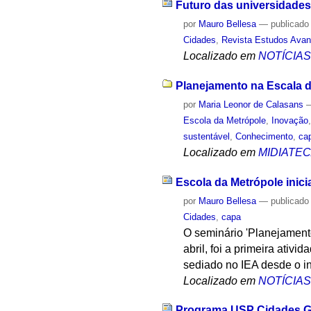
Futuro das universidades
por
Mauro Bellesa
—
publicado
Cidades
,
Revista Estudos Ava
Localizado em
NOTÍCIA
Planejamento na Escala da
por
Maria Leonor de Calasans
Escola da Metrópole
,
Inovação
sustentável
,
Conhecimento
,
ca
Localizado em
MIDIATE
Escola da Metrópole inic
por
Mauro Bellesa
—
publicado
Cidades
,
capa
O seminário 'Planejamento
abril, foi a primeira ati
sediado no IEA desde o iní
Localizado em
NOTÍCIA
Programa USP Cidades Gl