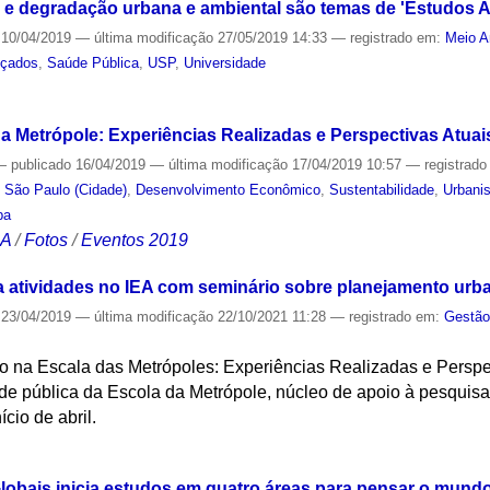
 e degradação urbana e ambiental são temas de 'Estudos 
10/04/2019
—
última modificação
27/05/2019 14:33
— registrado em:
Meio A
nçados
,
Saúde Pública
,
USP
,
Universidade
S
 Metrópole: Experiências Realizadas e Perspectivas Atuais 
—
publicado
16/04/2019
—
última modificação
17/04/2019 10:57
— registrad
,
São Paulo (Cidade)
,
Desenvolvimento Econômico
,
Sustentabilidade
,
Urbani
pa
CA
/
Fotos
/
Eventos 2019
ia atividades no IEA com seminário sobre planejamento urb
23/04/2019
—
última modificação
22/10/2021 11:28
— registrado em:
Gestão
 na Escala das Metrópoles: Experiências Realizadas e Perspect
vidade pública da Escola da Metrópole, núcleo de apoio à pesquis
cio de abril.
S
obais inicia estudos em quatro áreas para pensar o mun