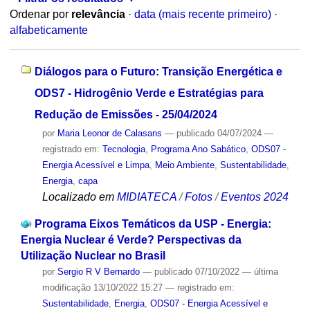
Ordenar por
relevância
·
data (mais recente primeiro)
·
alfabeticamente
Diálogos para o Futuro: Transição Energética e
ODS7 - Hidrogênio Verde e Estratégias para
Redução de Emissões - 25/04/2024
por
Maria Leonor de Calasans
—
publicado
04/07/2024
—
registrado em:
Tecnologia
,
Programa Ano Sabático
,
ODS07 -
Energia Acessível e Limpa
,
Meio Ambiente
,
Sustentabilidade
,
Energia
,
capa
Localizado em
MIDIATECA
/
Fotos
/
Eventos 2024
Programa Eixos Temáticos da USP - Energia:
Energia Nuclear é Verde? Perspectivas da
Utilização Nuclear no Brasil
por
Sergio R V Bernardo
—
publicado
07/10/2022
—
última
modificação
13/10/2022 15:27
— registrado em:
Sustentabilidade
,
Energia
,
ODS07 - Energia Acessível e