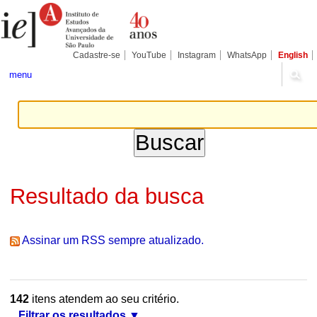
Ir
Ferramentas
Seções
para
Pessoais
o
conteúdo.
|
Cadastre-se
YouTube
Instagram
WhatsApp
English
Ir
para
menu
a
navegação
Resultado da busca
Assinar um RSS sempre atualizado.
142
itens atendem ao seu critério.
Filtrar os resultados