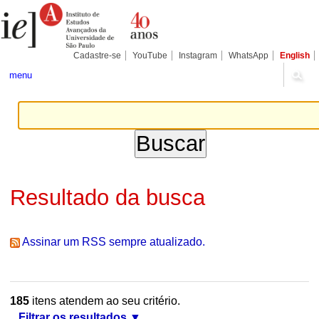
Ir
Ferramentas
Seções
para
Pessoais
o
conteúdo.
|
Cadastre-se
YouTube
Instagram
WhatsApp
English
Ir
para
menu
a
navegação
Resultado da busca
Assinar um RSS sempre atualizado.
185
itens atendem ao seu critério.
Filtrar os resultados