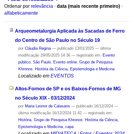
Ordenar por
relevância
·
data (mais recente primeiro)
·
alfabeticamente
Arqueometalurgia Aplicada às Sacadas de Ferro
do Centro de São Paulo no Século 19
por
Cláudia Regina
—
publicado
13/01/2025
—
última
modificação
29/05/2025 14:36
— registrado em:
Evento
público
,
São Paulo
,
Evento online
,
Grupo de Pesquisa
Khronos: História da Ciência, Epistemologia e Medicina
Localizado em
EVENTOS
Altos-Fornos de SP e os Baixos-Fornos de MG
no Século XIX - 03/12/2024
por
Maria Leonor de Calasans
—
publicado
16/12/2024
—
última modificação
16/12/2024 11:42
— registrado em:
História
,
Grupo de Pesquisa Khronos: História da Ciência,
Epistemologia e Medicina
,
capa
Localizado em
MIDIATECA
/
Fotos
/
Eventos 2024