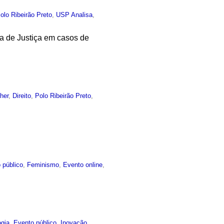
olo Ribeirão Preto
,
USP Analisa
,
a de Justiça em casos de
her
,
Direito
,
Polo Ribeirão Preto
,
 público
,
Feminismo
,
Evento online
,
ogia
,
Evento público
,
Inovação
,