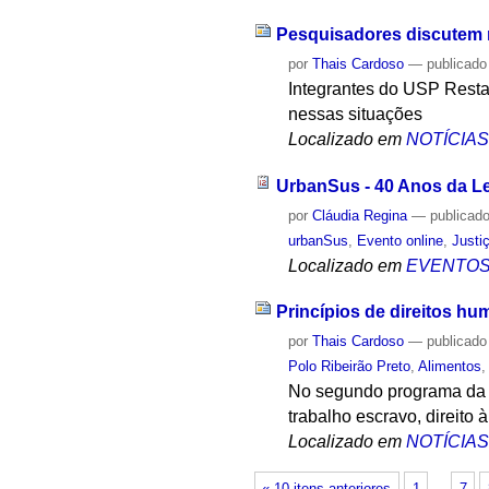
Pesquisadores discutem 
por
Thais Cardoso
—
publicado
Integrantes do USP Restau
nessas situações
Localizado em
NOTÍCIA
UrbanSus - 40 Anos da Le
por
Cláudia Regina
—
publicad
urbanSus
,
Evento online
,
Justi
Localizado em
EVENTO
Princípios de direitos h
por
Thais Cardoso
—
publicado
Polo Ribeirão Preto
,
Alimentos
No segundo programa da s
trabalho escravo, direito
Localizado em
NOTÍCIA
« 10 itens anteriores
1
…
7