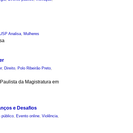
USP Analisa
,
Mulheres
sa
er
er
,
Direito
,
Polo Ribeirão Preto
,
 Paulista da Magistratura em
anços e Desafios
 público
,
Evento online
,
Violência
,