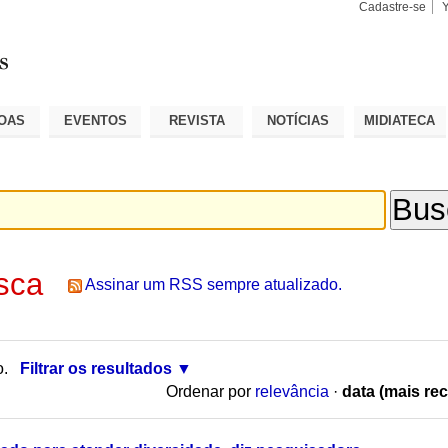
Cadastre-se
Busca
Busca
Avançad
OAS
EVENTOS
REVISTA
NOTÍCIAS
MIDIATECA
sca
Assinar um RSS sempre atualizado.
o.
Filtrar os resultados
Ordenar por
relevância
·
data (mais rec