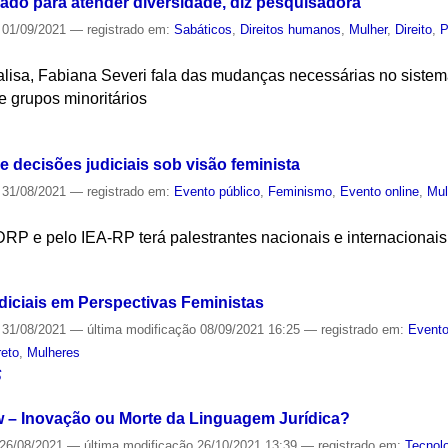
sado para atender diversidade, diz pesquisadora
01/09/2021
— registrado em:
Sabáticos
,
Direitos humanos
,
Mulher
,
Direito
,
P
lisa, Fabiana Severi fala das mudanças necessárias no sistem
e grupos minoritários
S
e decisões judiciais sob visão feminista
31/08/2021
— registrado em:
Evento público
,
Feminismo
,
Evento online
,
Mul
RP e pelo IEA-RP terá palestrantes nacionais e internacionais
S
diciais em Perspectivas Feministas
31/08/2021
—
última modificação
08/09/2021 16:25
— registrado em:
Evento
reto
,
Mulheres
S
w – Inovação ou Morte da Linguagem Jurídica?
26/08/2021
—
última modificação
26/10/2021 13:39
— registrado em:
Tecnol