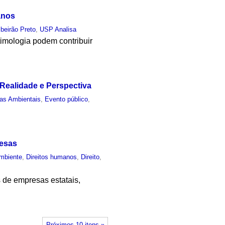
anos
ibeirão Preto
,
USP Analisa
timologia podem contribuir
 Realidade e Perspectiva
ias Ambientais
,
Evento público
,
resas
mbiente
,
Direitos humanos
,
Direito
,
 de empresas estatais,
Próximos 10 itens »