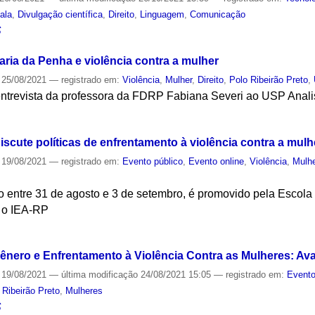
ala
,
Divulgação científica
,
Direito
,
Linguagem
,
Comunicação
S
Maria da Penha e violência contra a mulher
25/08/2021
— registrado em:
Violência
,
Mulher
,
Direito
,
Polo Ribeirão Preto
,
ntrevista da professora da FDRP Fabiana Severi ao USP Anali
S
scute políticas de enfrentamento à violência contra a mulh
19/08/2021
— registrado em:
Evento público
,
Evento online
,
Violência
,
Mulh
o entre 31 de agosto e 3 de setembro, é promovido pela Escola
 o IEA-RP
S
 Gênero e Enfrentamento à Violência Contra as Mulheres: Av
19/08/2021
—
última modificação
24/08/2021 15:05
— registrado em:
Evento
 Ribeirão Preto
,
Mulheres
S