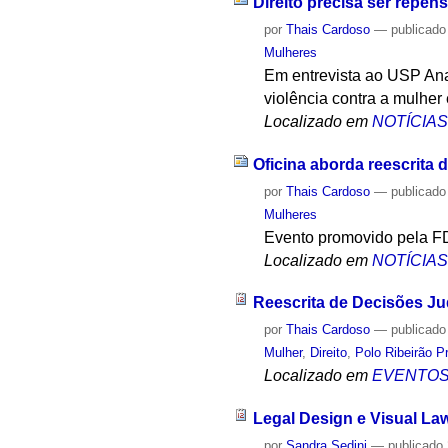
Direito precisa ser repen
por
Thais Cardoso
—
publicado
Mulheres
Em entrevista ao USP Ana
violência contra a mulher 
Localizado em
NOTÍCIA
Oficina aborda reescrita d
por
Thais Cardoso
—
publicado
Mulheres
Evento promovido pela FD
Localizado em
NOTÍCIA
Reescrita de Decisões Ju
por
Thais Cardoso
—
publicado
Mulher
,
Direito
,
Polo Ribeirão P
Localizado em
EVENTO
Legal Design e Visual La
por
Sandra Sedini
—
publicado