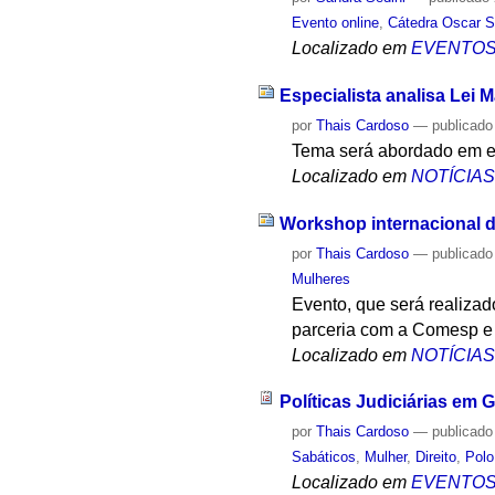
Evento online
,
Cátedra Oscar S
Localizado em
EVENTO
Especialista analisa Lei 
por
Thais Cardoso
—
publicado
Tema será abordado em e
Localizado em
NOTÍCIA
Workshop internacional di
por
Thais Cardoso
—
publicado
Mulheres
Evento, que será realizad
parceria com a Comesp e
Localizado em
NOTÍCIA
Políticas Judiciárias em
por
Thais Cardoso
—
publicado
Sabáticos
,
Mulher
,
Direito
,
Polo
Localizado em
EVENTO