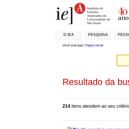
Ir
Ferramentas
Seções
para
Pessoais
o
conteúdo.
|
Ir
para
a
O IEA
PESQUISA
PESS
navegação
Você está aqui:
Página Inicial
Resultado da bu
214
itens atendem ao seu critéri