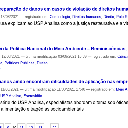
reparação de danos em casos de violação de direitos hum
18/08/2021
— registrado em:
Criminologia
,
Direitos humanos
,
Direito
,
Polo R
ra explicam ao USP Analisa como a justiça restaurativa e a vi
S
i da Política Nacional do Meio Ambiente – Reminiscências,
o
12/08/2021
—
última modificação
03/09/2021 15:39
— registrado em:
Ciênc
ça
,
Políticas Públicas
,
Direito
S
umanos ainda encontram dificuldades de aplicação nas emp
11/08/2021
—
última modificação
11/08/2021 17:48
— registrado em:
Meio A
,
USP Analisa
,
Escravidão
érie do USP Analisa, especialistas abordam o tema sob óticas
 à alimentação e tragédias socioambientais
S
8
9
10
11
12
13
…
22