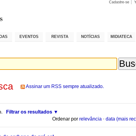
Cadastre-se
Busca
Busca
Avançad
OAS
EVENTOS
REVISTA
NOTÍCIAS
MIDIATECA
sca
Assinar um RSS sempre atualizado.
o.
Filtrar os resultados
Ordenar por
relevância
·
data (mais rec