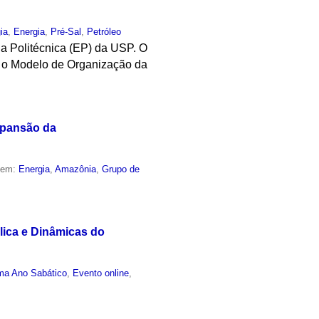
ia
,
Energia
,
Pré-Sal
,
Petróleo
a Politécnica (EP) da USP. O
e o Modelo de Organização da
xpansão da
o em:
Energia
,
Amazônia
,
Grupo de
lica e Dinâmicas do
ma Ano Sabático
,
Evento online
,