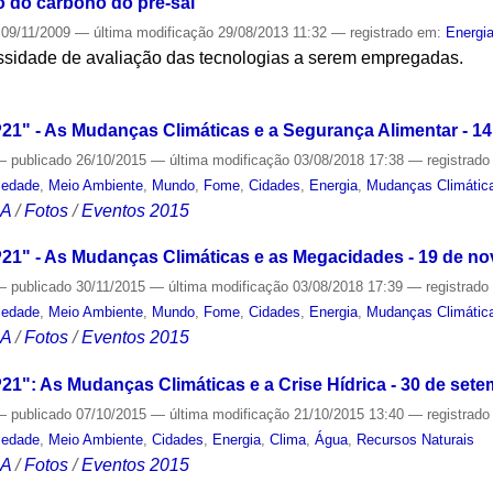
 do carbono do pré-sal
09/11/2009
—
última modificação
29/08/2013 11:32
— registrado em:
Energi
essidade de avaliação das tecnologias a serem empregadas.
S
1" - As Mudanças Climáticas e a Segurança Alimentar - 14
—
publicado
26/10/2015
—
última modificação
03/08/2018 17:38
— registrad
iedade
,
Meio Ambiente
,
Mundo
,
Fome
,
Cidades
,
Energia
,
Mudanças Climátic
CA
/
Fotos
/
Eventos 2015
21" - As Mudanças Climáticas e as Megacidades - 19 de n
—
publicado
30/11/2015
—
última modificação
03/08/2018 17:39
— registrad
iedade
,
Meio Ambiente
,
Mundo
,
Fome
,
Cidades
,
Energia
,
Mudanças Climátic
CA
/
Fotos
/
Eventos 2015
1": As Mudanças Climáticas e a Crise Hídrica - 30 de set
—
publicado
07/10/2015
—
última modificação
21/10/2015 13:40
— registrad
iedade
,
Meio Ambiente
,
Cidades
,
Energia
,
Clima
,
Água
,
Recursos Naturais
CA
/
Fotos
/
Eventos 2015