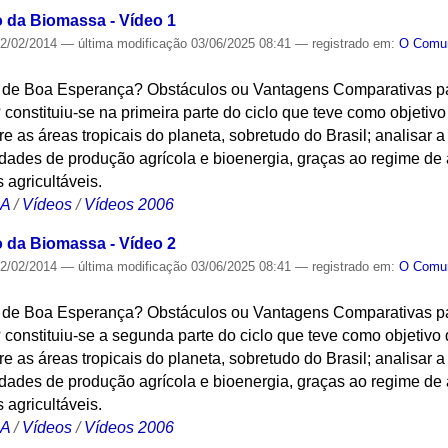
o da Biomassa - Vídeo 1
2/02/2014
—
última modificação
03/06/2025 08:41
— registrado em:
O Com
as de Boa Esperança? Obstáculos ou Vantagens Comparativas 
constituiu-se na primeira parte do ciclo que teve como objetivo
 as áreas tropicais do planeta, sobretudo do Brasil; analisar a
idades de produção agrícola e bioenergia, graças ao regime de
 agricultáveis.
CA
/
Vídeos
/
Vídeos 2006
o da Biomassa - Vídeo 2
2/02/2014
—
última modificação
03/06/2025 08:41
— registrado em:
O Com
as de Boa Esperança? Obstáculos ou Vantagens Comparativas 
constituiu-se a segunda parte do ciclo que teve como objetivo 
 as áreas tropicais do planeta, sobretudo do Brasil; analisar a
idades de produção agrícola e bioenergia, graças ao regime de
 agricultáveis.
CA
/
Vídeos
/
Vídeos 2006