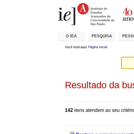
Ir
Ferramentas
Seções
para
Pessoais
o
conteúdo.
|
Ir
para
a
O IEA
PESQUISA
PESS
navegação
Você está aqui:
Página Inicial
Resultado da bu
142
itens atendem ao seu critéri