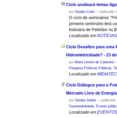
Ciclo analisará temas lig
por
Sandra Codo
—
publicado
1
O ciclo de seminários "P
primeiro seminário terá 
Indústria de Petróleo no Br
Localizado em
NOTÍCIA
Ciclo Desafios para uma 
Hidroeletricidade? - 23 d
por
Maria Leonor de Calasans
Pesquisa Políticas Públicas, Te
Localizado em
MIDIATE
Ciclo Diálogos para o Fu
Mercado Livre de Energia
por
Sandra Sedini
—
publicado
Sustentabilidade
,
Evento públi
Localizado em
EVENTO