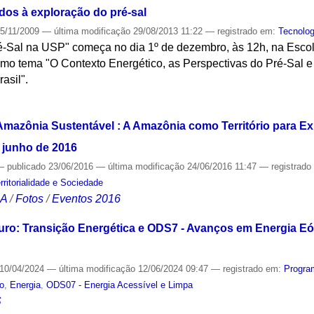
ados à exploração do pré-sal
5/11/2009
—
última modificação
29/08/2013 11:22
— registrado em:
Tecnolog
ré-Sal na USP" começa no dia 1º de dezembro, às 12h, na Escol
como tema "O Contexto Energético, as Perspectivas do Pré-Sal 
asil".
S
Amazônia Sustentável : A Amazônia como Território para E
e junho de 2016
—
publicado
23/06/2016
—
última modificação
24/06/2016 11:47
— registrad
rritorialidade e Sociedade
CA
/
Fotos
/
Eventos 2016
turo: Transição Energética e ODS7 - Avanços em Energia Eó
10/04/2024
—
última modificação
12/06/2024 09:47
— registrado em:
Progra
co
,
Energia
,
ODS07 - Energia Acessível e Limpa
S