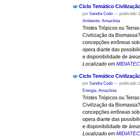
Ciclo Temático Civilizaçã
por
Sandra Codo
—
publicado
1
Ambiente
,
Amazônia
Tristes Trópicos ou Terr
Civilização da Biomassa? 
concepções errôneas sobre
opera diante das possibil
e disponibilidade de áreas
Localizado em
MIDIATE
Ciclo Temático Civilizaçã
por
Sandra Codo
—
publicado
1
Energia
,
Amazônia
Tristes Trópicos ou Terr
Civilização da Biomassa? 
concepções errôneas sobre
opera diante das possibil
e disponibilidade de áreas
Localizado em
MIDIATE