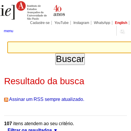
Ir
Ferramentas
Seções
para
Pessoais
o
conteúdo.
|
Cadastre-se
YouTube
Instagram
WhatsApp
English
Ir
para
menu
a
navegação
Resultado da busca
Assinar um RSS sempre atualizado.
107
itens atendem ao seu critério.
Filtrar os resultados