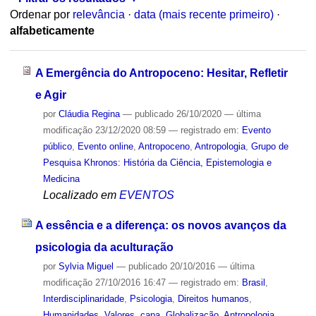
Ordenar por
relevância
·
data (mais recente primeiro)
·
alfabeticamente
A Emergência do Antropoceno: Hesitar, Refletir
e Agir
por
Cláudia Regina
—
publicado
26/10/2020
—
última
modificação
23/12/2020 08:59
— registrado em:
Evento
público
,
Evento online
,
Antropoceno
,
Antropologia
,
Grupo de
Pesquisa Khronos: História da Ciência, Epistemologia e
Medicina
Localizado em
EVENTOS
A essência e a diferença: os novos avanços da
psicologia da aculturação
por
Sylvia Miguel
—
publicado
20/10/2016
—
última
modificação
27/10/2016 16:47
— registrado em:
Brasil
,
Interdisciplinaridade
,
Psicologia
,
Direitos humanos
,
Humanidades
,
Valores
,
capa
,
Globalização
,
Antropologia
,