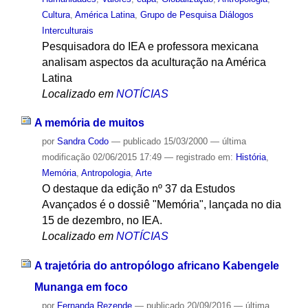
Cultura
,
América Latina
,
Grupo de Pesquisa Diálogos
Interculturais
Pesquisadora do IEA e professora mexicana
analisam aspectos da aculturação na América
Latina
Localizado em
NOTÍCIAS
A memória de muitos
por
Sandra Codo
—
publicado
15/03/2000
—
última
modificação
02/06/2015 17:49
— registrado em:
História
,
Memória
,
Antropologia
,
Arte
O destaque da edição nº 37 da Estudos
Avançados é o dossiê "Memória", lançada no dia
15 de dezembro, no IEA.
Localizado em
NOTÍCIAS
A trajetória do antropólogo africano Kabengele
Munanga em foco
por
Fernanda Rezende
—
publicado
20/09/2016
—
última