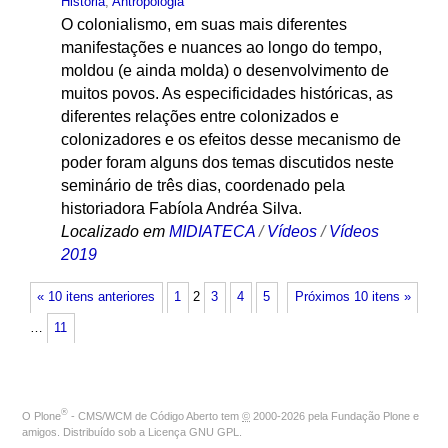
História
,
Antropologia
O colonialismo, em suas mais diferentes
manifestações e nuances ao longo do tempo,
moldou (e ainda molda) o desenvolvimento de
muitos povos. As especificidades históricas, as
diferentes relações entre colonizados e
colonizadores e os efeitos desse mecanismo de
poder foram alguns dos temas discutidos neste
seminário de três dias, coordenado pela
historiadora Fabíola Andréa Silva.
Localizado em
MIDIATECA
/
Vídeos
/
Vídeos
2019
« 10 itens anteriores
1
2
3
4
5
Próximos 10 itens »
…
11
®
O
Plone
- CMS/WCM de Código Aberto
tem
©
2000-2026 pela
Fundação Plone
e
amigos. Distribuído sob a
Licença GNU GPL
.