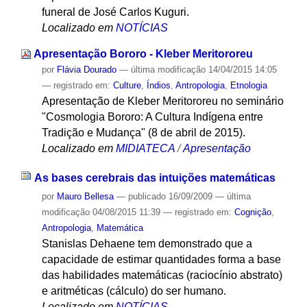
funeral de José Carlos Kuguri.
Localizado em
NOTÍCIAS
Apresentação Bororo - Kleber Meritororeu
por
Flávia Dourado
—
última modificação
14/04/2015 14:05
— registrado em:
Culture
,
Índios
,
Antropologia
,
Etnologia
Apresentação de Kleber Meritororeu no seminário
"Cosmologia Bororo: A Cultura Indígena entre
Tradição e Mudança" (8 de abril de 2015).
Localizado em
MIDIATECA
/
Apresentação
As bases cerebrais das intuições matemáticas
por
Mauro Bellesa
—
publicado
16/09/2009
—
última
modificação
04/08/2015 11:39
— registrado em:
Cognição
,
Antropologia
,
Matemática
Stanislas Dehaene tem demonstrado que a
capacidade de estimar quantidades forma a base
das habilidades matemáticas (raciocínio abstrato)
e aritméticas (cálculo) do ser humano.
Localizado em
NOTÍCIAS