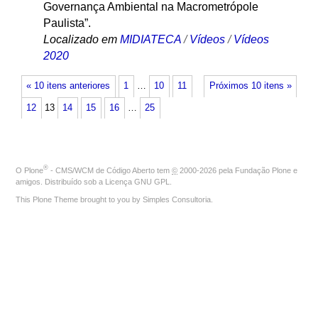
Governança Ambiental na Macrometrópole
Paulista”.
Localizado em
MIDIATECA
/
Vídeos
/
Vídeos
2020
« 10 itens anteriores
1
…
10
11
Próximos 10 itens »
12
13
14
15
16
…
25
®
O
Plone
- CMS/WCM de Código Aberto
tem
©
2000-2026 pela
Fundação Plone
e
amigos. Distribuído sob a
Licença GNU GPL
.
This Plone Theme brought to you by
Simples Consultoria
.