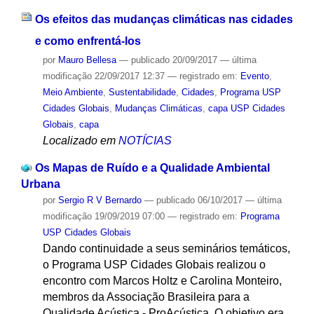
Os efeitos das mudanças climáticas nas cidades
e como enfrentá-los
por
Mauro Bellesa
—
publicado
20/09/2017
—
última
modificação
22/09/2017 12:37
— registrado em:
Evento
,
Meio Ambiente
,
Sustentabilidade
,
Cidades
,
Programa USP
Cidades Globais
,
Mudanças Climáticas
,
capa USP Cidades
Globais
,
capa
Localizado em
NOTÍCIAS
Os Mapas de Ruído e a Qualidade Ambiental
Urbana
por
Sergio R V Bernardo
—
publicado
06/10/2017
—
última
modificação
19/09/2019 07:00
— registrado em:
Programa
USP Cidades Globais
Dando continuidade a seus seminários temáticos,
o Programa USP Cidades Globais realizou o
encontro com Marcos Holtz e Carolina Monteiro,
membros da Associação Brasileira para a
Qualidade Acústica - ProAcústica. O objetivo era