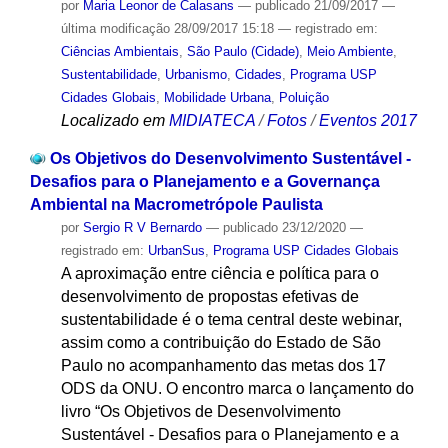
por
Maria Leonor de Calasans
—
publicado
21/09/2017
—
última modificação
28/09/2017 15:18
— registrado em:
Ciências Ambientais
,
São Paulo (Cidade)
,
Meio Ambiente
,
Sustentabilidade
,
Urbanismo
,
Cidades
,
Programa USP
Cidades Globais
,
Mobilidade Urbana
,
Poluição
Localizado em
MIDIATECA
/
Fotos
/
Eventos 2017
Os Objetivos do Desenvolvimento Sustentável -
Desafios para o Planejamento e a Governança
Ambiental na Macrometrópole Paulista
por
Sergio R V Bernardo
—
publicado
23/12/2020
—
registrado em:
UrbanSus
,
Programa USP Cidades Globais
A aproximação entre ciência e política para o
desenvolvimento de propostas efetivas de
sustentabilidade é o tema central deste webinar,
assim como a contribuição do Estado de São
Paulo no acompanhamento das metas dos 17
ODS da ONU. O encontro marca o lançamento do
livro “Os Objetivos de Desenvolvimento
Sustentável - Desafios para o Planejamento e a