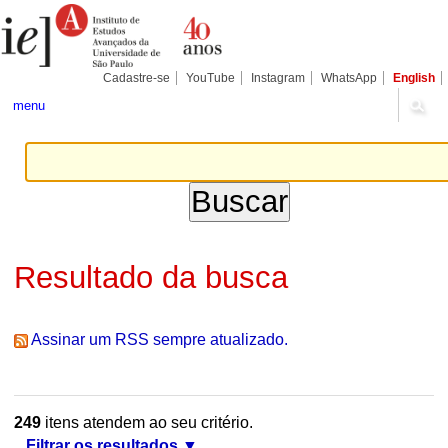
Ir
Ferramentas
Seções
para
Pessoais
o
conteúdo.
|
Cadastre-se
YouTube
Instagram
WhatsApp
English
Ir
para
menu
a
navegação
Resultado da busca
Assinar um RSS sempre atualizado.
249
itens atendem ao seu critério.
Filtrar os resultados