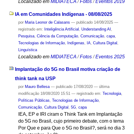
Localizado em
MIDIATECA
/
Fotos
/
Eventos 2019
IA em Comunidades Indígenas - 08/08/2025
por
Maria Leonor de Calasans
—
publicado
14/08/2025
—
registrado em:
Inteligência Artificial
,
Understanding AI
,
Pesquisa
,
Ciência da Computação
,
Comunicação
,
capa
,
Tecnologias de Informação
,
Indígenas
,
IA
,
Cultura Digital
,
Linguística
Localizado em
MIDIATECA
/
Fotos
/
Eventos 2025
Implantação do 5G no Brasil motiva criação de
think tank na USP
por
Mauro Bellesa
—
publicado
17/08/2020
—
última
modificação
18/08/2020 15:51
— registrado em:
Tecnologia
,
Políticas Públicas
,
Tecnologias de Informação
,
Comunicação
,
Cultura Digital
,
5G
,
capa
IEA, EP e IRI ciram o Think Tank em Implantação
do 5G no Brasil, cujo primeiro debate, com o tema
Por Que e para Que o 5G no Brasil?, será no dia 3