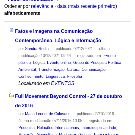
Ordenar por
relevância
·
data (mais recente primeiro)
·
alfabeticamente
Fatos e Imagens na Comunicação
Contemporânea. Lógica e Informação
por
Sandra Sedini
—
publicado
02/12/2021
—
última
modificação
10/12/2021 09:44
— registrado em:
Evento
público
,
Lógica
,
Evento online
,
Grupo de Pesquisa Política
Ambiental
,
Transformação
,
Cultura
,
Comunicação
,
Conhecimento
,
Linguística
,
Filosofia
Localizado em
EVENTOS
Full Movement Beyond Control - 27 de outubro
de 2016
por
Maria Leonor de Calasans
—
publicado
27/10/2016
—
última modificação
07/11/2016 10:05
— registrado em:
Pesquisa
,
Relações Internacionais
,
Interdisciplinaridade
,
Migração
,
Geopolítica
,
Mudanças Globais
,
Ecossistemas
,