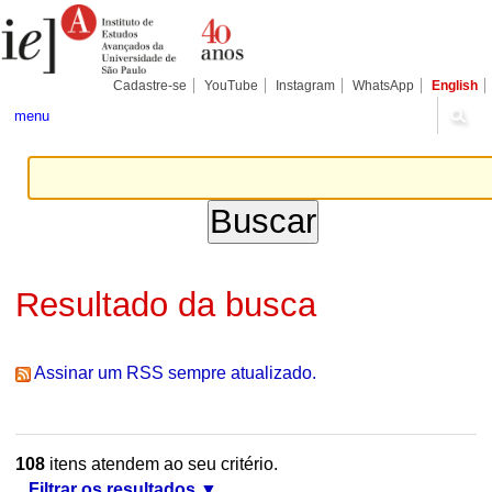
Ir
Ferramentas
Seções
para
Pessoais
o
conteúdo.
|
Cadastre-se
YouTube
Instagram
WhatsApp
English
Ir
para
menu
a
navegação
Resultado da busca
Assinar um RSS sempre atualizado.
108
itens atendem ao seu critério.
Filtrar os resultados