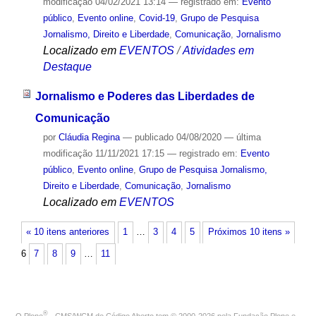
modificação
04/02/2021 13:14
— registrado em:
Evento
público
,
Evento online
,
Covid-19
,
Grupo de Pesquisa
Jornalismo, Direito e Liberdade
,
Comunicação
,
Jornalismo
Localizado em
EVENTOS
/
Atividades em
Destaque
Jornalismo e Poderes das Liberdades de
Comunicação
por
Cláudia Regina
—
publicado
04/08/2020
—
última
modificação
11/11/2021 17:15
— registrado em:
Evento
público
,
Evento online
,
Grupo de Pesquisa Jornalismo,
Direito e Liberdade
,
Comunicação
,
Jornalismo
Localizado em
EVENTOS
« 10 itens anteriores
1
…
3
4
5
Próximos 10 itens »
6
7
8
9
…
11
®