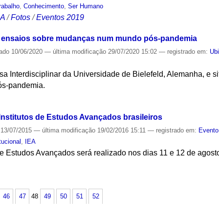
rabalho
,
Conhecimento
,
Ser Humano
CA
/
Fotos
/
Eventos 2019
am ensaios sobre mudanças num mundo pós-pandemia
cado
10/06/2020
—
última modificação
29/07/2020 15:02
— registrado em:
Ub
a Interdisciplinar da Universidade de Bielefeld, Alemanha, e s
ós-pandemia.
S
nstitutos de Estudos Avançados brasileiros
13/07/2015
—
última modificação
19/02/2016 15:11
— registrado em:
Evento
itucional
,
IEA
 de Estudos Avançados será realizado nos dias 11 e 12 de agos
S
46
47
48
49
50
51
52