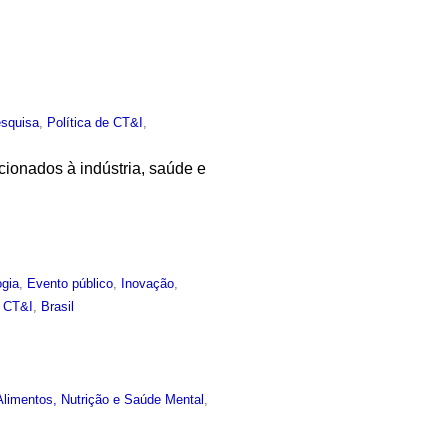
squisa
,
Política de CT&I
,
acionados à indústria, saúde e
ogia
,
Evento público
,
Inovação
,
,
CT&I
,
Brasil
limentos, Nutrição e Saúde Mental
,