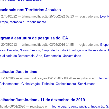
cacionais nos Territórios Jesuítas
o
27/04/2022
—
última modificação
25/05/2022 09:13
— registrado em:
Event
Tempo, Memória e Pertencimento
S
egram à estrutura de pesquisa do IEA
o
20/05/2013
—
última modificação
03/02/2016 14:55
— registrado em:
Grupo
o e o Privado
,
Novos Grupos
,
Grupo de Estudo A Evolução da Universidade:
Qualidade da Democracia
,
Arte
,
Democracia
,
Universidade
S
alhador Just-in-time
05/11/2019
—
última modificação
19/12/2019 08:20
— registrado em:
Tecnolo
Colaboradores
,
Globalização
,
Trabalho
,
Conhecimento
,
Ser Humano
S
alhador Just-in-time - 11 de dezembro de 2019
licado
09/01/2020
— registrado em:
Tecnologia
,
Evento público
,
Inovação
,
S