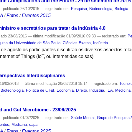
, the Complications and the Future - 29 de setembro de 2015
—
publicado
26/10/2015
— registrado em:
Pesquisa
,
Biotecnologia
,
Biologia
CA
/
Fotos
/
Eventos 2015
nistro e secretários para tratar da Indústria 4.0
cado
23/08/2016
—
última modificação
01/09/2016 09:33
— registrado em:
Pe
quisa da Universidade de São Paulo
,
Ciências Exatas
,
Indústria
 de agosto os participantes discutirão os diversos aspectos rel
nternet of Things (IoT, ou internet das coisas).
S
rspectivas Interdisciplinares
16/03/2018
—
última modificação
20/03/2018 15:14
— registrado em:
Tecnol
,
Biotecnologia
,
Política de CT&I
,
Economia
,
Direito
,
Indústria
,
IEA
,
Medicina
S
od and Gut Microbiome - 23/06/2025
—
publicado
01/07/2025
— registrado em:
Saúde Mental
,
Grupo de Pesquisa A
entos
,
Medicina
,
capa
CA
/
Fotos
/
Eventos 2025