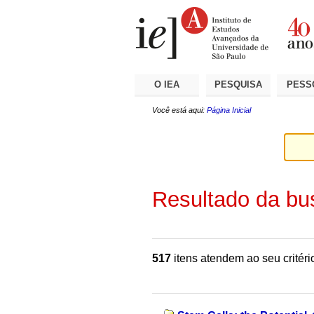
Ir
Ferramentas
Seções
para
Pessoais
o
conteúdo.
|
Ir
para
a
O IEA
PESQUISA
PESS
navegação
Você está aqui:
Página Inicial
Resultado da bu
517
itens atendem ao seu critéri