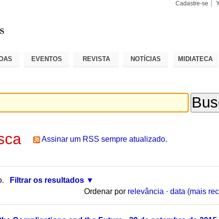
Cadastre-se
Busca
Busca
Avançad
OAS
EVENTOS
REVISTA
NOTÍCIAS
MIDIATECA
sca
Assinar um RSS sempre atualizado.
o.
Filtrar os resultados
Ordenar por
relevância
·
data (mais rec