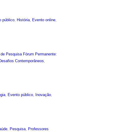
o público
,
História
,
Evento online
,
 de Pesquisa Fórum Permanente:
 Desafios Contemporâneos
,
gia
,
Evento público
,
Inovação
,
aúde
,
Pesquisa
,
Professores