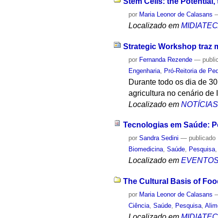
Stem Cells: the Potential
por
Maria Leonor de Calasans
Localizado em
MIDIATE
Strategic Workshop traz mi
por
Fernanda Rezende
—
publi
Engenharia
,
Pró-Reitoria de Pe
Durante todo os dia de 30
agricultura no cenário de I
Localizado em
NOTÍCIA
Tecnologias em Saúde: Pe
por
Sandra Sedini
—
publicado
Biomedicina
,
Saúde
,
Pesquisa
Localizado em
EVENTO
The Cultural Basis of Fo
por
Maria Leonor de Calasans
Ciência
,
Saúde
,
Pesquisa
,
Alim
Localizado em
MIDIATE