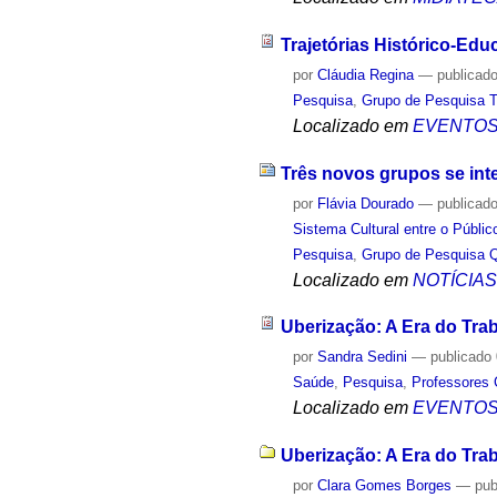
Trajetórias Histórico-Edu
por
Cláudia Regina
—
publicad
Pesquisa
,
Grupo de Pesquisa 
Localizado em
EVENTO
Três novos grupos se int
por
Flávia Dourado
—
publicad
Sistema Cultural entre o Públic
Pesquisa
,
Grupo de Pesquisa 
Localizado em
NOTÍCIA
Uberização: A Era do Trab
por
Sandra Sedini
—
publicado
Saúde
,
Pesquisa
,
Professores 
Localizado em
EVENTO
Uberização: A Era do Trab
por
Clara Gomes Borges
—
pub