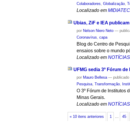
Colaboradores
,
Globalização
,
T
Localizado em
MIDIATE
Ubias, ZiF e IEA public
por
Nelson Niero Neto
—
publi
Coronavírus
,
capa
Blog do Centro de Pesquis
ensaios sobre o mundo p
Localizado em
NOTÍCIA
UFMG sedia 3º Fórum de I
por
Mauro Bellesa
—
publicado
Pesquisa
,
Transformação
,
Inst
O 3º Fórum de Institutos
Minas Gerais.
Localizado em
NOTÍCIA
« 10 itens anteriores
1
…
45