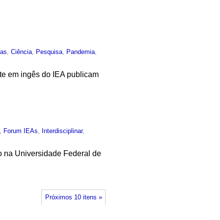
ias
,
Ciência
,
Pesquisa
,
Pandemia
,
ite em ingês do IEA publicam
,
Forum IEAs
,
Interdisciplinar
,
to na Universidade Federal de
Próximos 10 itens »