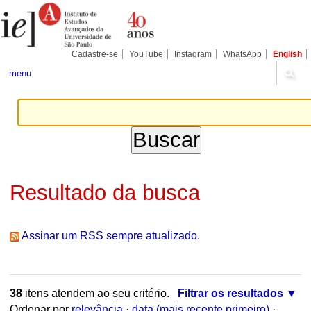
Ir
Ferramentas
Seções
para
Pessoais
o
conteúdo.
|
Cadastre-se
YouTube
Instagram
WhatsApp
English
Ir
para
menu
a
navegação
Resultado da busca
Assinar um RSS sempre atualizado.
38
itens atendem ao seu critério.
Filtrar os resultados
Ordenar por
relevância
·
data (mais recente primeiro)
·