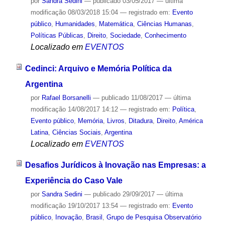
por
Sandra Sedini
—
publicado
03/05/2017
—
última
modificação
08/03/2018 15:04
— registrado em:
Evento
público
,
Humanidades
,
Matemática
,
Ciências Humanas
,
Políticas Públicas
,
Direito
,
Sociedade
,
Conhecimento
Localizado em
EVENTOS
Cedinci: Arquivo e Memória Política da
Argentina
por
Rafael Borsanelli
—
publicado
11/08/2017
—
última
modificação
14/08/2017 14:12
— registrado em:
Política
,
Evento público
,
Memória
,
Livros
,
Ditadura
,
Direito
,
América
Latina
,
Ciências Sociais
,
Argentina
Localizado em
EVENTOS
Desafios Jurídicos à Inovação nas Empresas: a
Experiência do Caso Vale
por
Sandra Sedini
—
publicado
29/09/2017
—
última
modificação
19/10/2017 13:54
— registrado em:
Evento
público
,
Inovação
,
Brasil
,
Grupo de Pesquisa Observatório