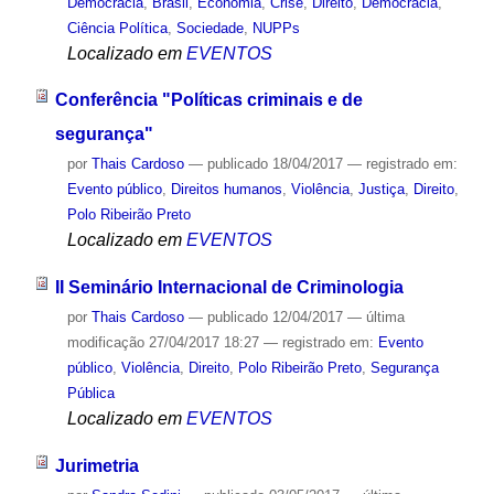
Democracia
,
Brasil
,
Economia
,
Crise
,
Direito
,
Democracia
,
Ciência Política
,
Sociedade
,
NUPPs
Localizado em
EVENTOS
Conferência "Políticas criminais e de
segurança"
por
Thais Cardoso
—
publicado
18/04/2017
— registrado em:
Evento público
,
Direitos humanos
,
Violência
,
Justiça
,
Direito
,
Polo Ribeirão Preto
Localizado em
EVENTOS
II Seminário Internacional de Criminologia
por
Thais Cardoso
—
publicado
12/04/2017
—
última
modificação
27/04/2017 18:27
— registrado em:
Evento
público
,
Violência
,
Direito
,
Polo Ribeirão Preto
,
Segurança
Pública
Localizado em
EVENTOS
Jurimetria