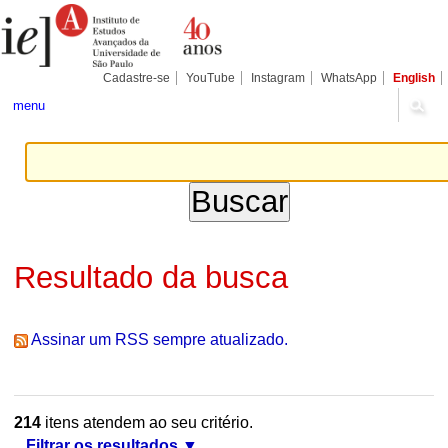
Ir
Ferramentas
Seções
para
Pessoais
o
conteúdo.
|
Cadastre-se
YouTube
Instagram
WhatsApp
English
Ir
para
menu
a
navegação
Resultado da busca
Assinar um RSS sempre atualizado.
214
itens atendem ao seu critério.
Filtrar os resultados