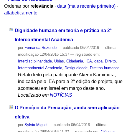
Ordenar por
relevância
·
data (mais recente primeiro)
·
alfabeticamente
Dignidade humana em teoria e prática na 2ª
Intercontinental Academia
por
Fernanda Rezende
—
publicado
06/04/2016
—
última
modificação
12/04/2016 15:37
— registrado em:
Interdisciplinaridade
,
Ubias
,
Cidadania
,
ICA
,
capa
,
Direito
,
Intercontinental Academia
,
Desigualdade
,
Direitos humanos
Relato feito pela participante Akemi Kamimura,
indicada pelo IEA para a 2ª edição do projeto, que
aconteceu em Israel em março deste ano.
Localizado em
NOTÍCIAS
O Princípio da Precaução, ainda sem aplicação
efetiva
por
Sylvia Miguel
—
publicado
06/04/2016
—
última
modificação
29/04/2016 11:02
— registrado em:
Ciências