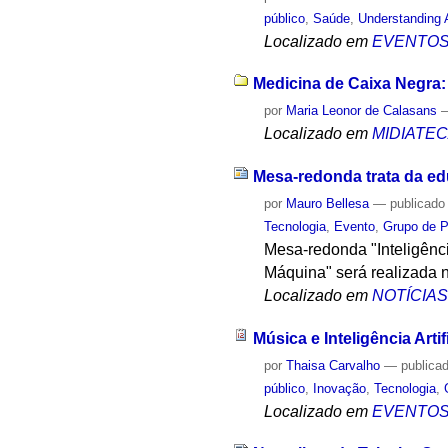
público
,
Saúde
,
Understanding 
Localizado em
EVENTO
Medicina de Caixa Negra: 
por
Maria Leonor de Calasans
Localizado em
MIDIATE
Mesa-redonda trata da ed
por
Mauro Bellesa
—
publicado
Tecnologia
,
Evento
,
Grupo de P
Mesa-redonda "Inteligênc
Máquina" será realizada n
Localizado em
NOTÍCIA
Música e Inteligência Artif
por
Thaisa Carvalho
—
publica
público
,
Inovação
,
Tecnologia
,
Localizado em
EVENTO