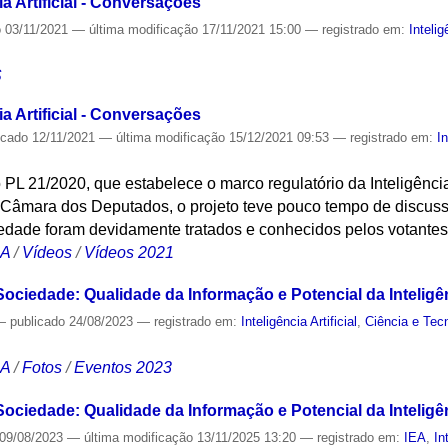
a Artificial - Conversações
o
03/11/2021
—
última modificação
17/11/2021 15:00
— registrado em:
Intelig
S
a Artificial - Conversações
icado
12/11/2021
—
última modificação
15/12/2021 09:53
— registrado em:
In
 PL 21/2020, que estabelece o marco regulatório da Inteligência 
 Câmara dos Deputados, o projeto teve pouco tempo de discus
iedade foram devidamente tratados e conhecidos pelos votantes
CA
/
Vídeos
/
Vídeos 2021
iedade: Qualidade da Informação e Potencial da Inteligênci
—
publicado
24/08/2023
— registrado em:
Inteligência Artificial
,
Ciência e Tec
CA
/
Fotos
/
Eventos 2023
iedade: Qualidade da Informação e Potencial da Inteligênci
09/08/2023
—
última modificação
13/11/2025 13:20
— registrado em:
IEA
,
In