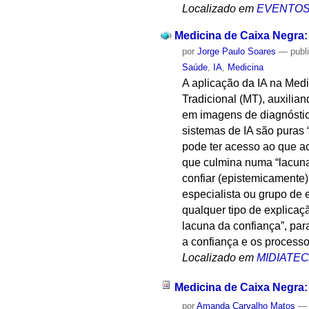
Localizado em
EVENTO
Medicina de Caixa Negra:
por
Jorge Paulo Soares
—
publ
Saúde
,
IA
,
Medicina
A aplicação da IA ​​na Med
Tradicional (MT), auxili
em imagens de diagnóstic
sistemas de IA são puras 
pode ter acesso ao que a
que culmina numa “lacuna 
confiar (epistemicamente)
especialista ou grupo de
qualquer tipo de explicaç
lacuna da confiança”, par
a confiança e os process
Localizado em
MIDIATE
Medicina de Caixa Negra:
por
Amanda Carvalho Matos