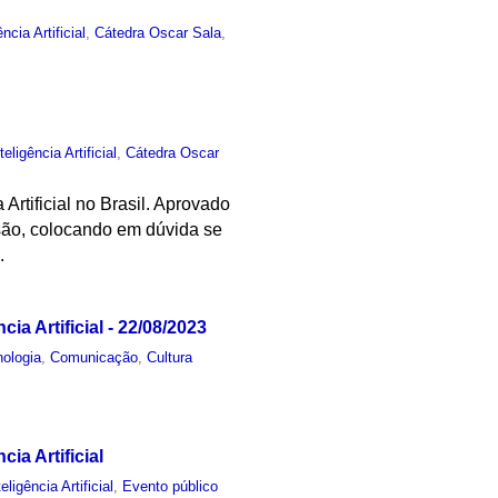
ência Artificial
,
Cátedra Oscar Sala
,
teligência Artificial
,
Cátedra Oscar
Artificial no Brasil. Aprovado
são, colocando em dúvida se
.
a Artificial - 22/08/2023
nologia
,
Comunicação
,
Cultura
a Artificial
teligência Artificial
,
Evento público