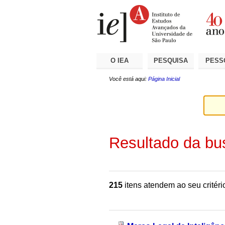
Ir
Ferramentas
Seções
para
Pessoais
o
conteúdo.
|
Ir
para
a
O IEA
PESQUISA
PESS
navegação
Você está aqui:
Página Inicial
Resultado da bu
215
itens atendem ao seu critéri