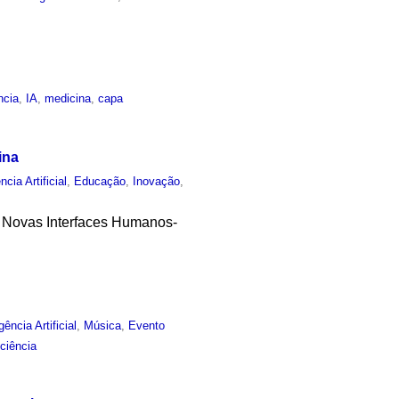
ncia
,
IA
,
medicina
,
capa
ina
ncia Artificial
,
Educação
,
Inovação
,
as Novas Interfaces Humanos-
igência Artificial
,
Música
,
Evento
ciência