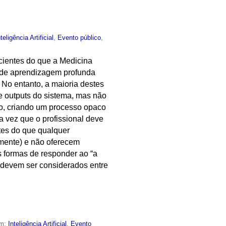
nteligência Artificial
,
Evento público
,
ficientes do que a Medicina
o de aprendizagem profunda
 No entanto, a maioria destes
 e outputs do sistema, mas não
o, criando um processo opaco
a vez que o profissional deve
ntes do que qualquer
amente) e não oferecem
ês formas de responder ao “a
ue devem ser considerados entre
em:
Inteligência Artificial
,
Evento