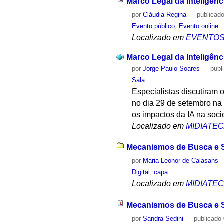
Marco Legal da Inteligênci
por
Cláudia Regina
—
publicad
Evento público
,
Evento online
Localizado em
EVENTO
Marco Legal da Inteligênci
por
Jorge Paulo Soares
—
publ
Sala
Especialistas discutiram o
no dia 29 de setembro na
os impactos da IA na soc
Localizado em
MIDIATE
Mecanismos de Busca e Soc
por
Maria Leonor de Calasans
Digital
,
capa
Localizado em
MIDIATE
Mecanismos de Busca e Soc
por
Sandra Sedini
—
publicado