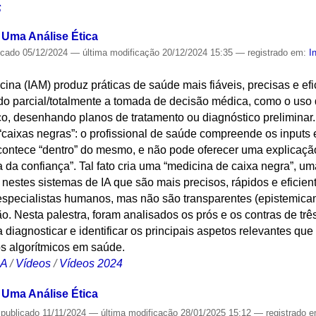
S
 Uma Análise Ética
icado
05/12/2024
—
última modificação
20/12/2024 15:35
— registrado em:
I
icina (IAM) produz práticas de saúde mais fiáveis, precisas e e
ando parcial/totalmente a tomada de decisão médica, como o us
o, desenhando planos de tratamento ou diagnóstico preliminar.
“caixas negras”: o profissional de saúde compreende os inputs
contece “dentro” do mesmo, e não pode oferecer uma explicaçã
da confiança”. Tal fato cria uma “medicina de caixa negra”, um
 nestes sistemas de IA que são mais precisos, rápidos e eficie
 especialistas humanos, mas não são transparentes (epistemic
ão. Nesta palestra, foram analisados os prós e os contras de tr
a diagnosticar e identificar os principais aspetos relevantes q
os algorítmicos em saúde.
CA
/
Vídeos
/
Vídeos 2024
 Uma Análise Ética
—
publicado
11/11/2024
—
última modificação
28/01/2025 15:12
— registrado 