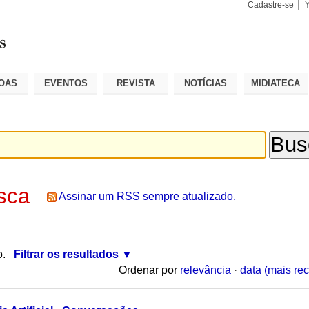
Cadastre-se
Busca
Busca
Avançad
OAS
EVENTOS
REVISTA
NOTÍCIAS
MIDIATECA
sca
Assinar um RSS sempre atualizado.
o.
Filtrar os resultados
Ordenar por
relevância
·
data (mais rec