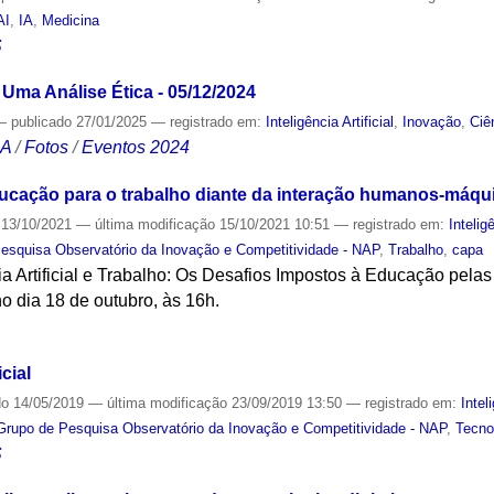
AI
,
IA
,
Medicina
S
Uma Análise Ética - 05/12/2024
—
publicado
27/01/2025
— registrado em:
Inteligência Artificial
,
Inovação
,
Ciê
CA
/
Fotos
/
Eventos 2024
ucação para o trabalho diante da interação humanos-máqu
13/10/2021
—
última modificação
15/10/2021 10:51
— registrado em:
Inteligê
esquisa Observatório da Inovação e Competitividade - NAP
,
Trabalho
,
capa
ia Artificial e Trabalho: Os Desafios Impostos à Educação pel
o dia 18 de outubro, às 16h.
S
icial
do
14/05/2019
—
última modificação
23/09/2019 13:50
— registrado em:
Intel
Grupo de Pesquisa Observatório da Inovação e Competitividade - NAP
,
Tecno
S