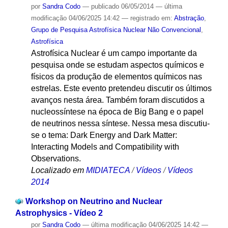
por
Sandra Codo
—
publicado
06/05/2014
—
última
modificação
04/06/2025 14:42
— registrado em:
Abstração
,
Grupo de Pesquisa Astrofísica Nuclear Não Convencional
,
Astrofísica
Astrofísica Nuclear é um campo importante da
pesquisa onde se estudam aspectos químicos e
físicos da produção de elementos químicos nas
estrelas. Este evento pretendeu discutir os últimos
avanços nesta área. Também foram discutidos a
nucleossíntese na época de Big Bang e o papel
de neutrinos nessa síntese. Nessa mesa discutiu-
se o tema: Dark Energy and Dark Matter:
Interacting Models and Compatibility with
Observations.
Localizado em
MIDIATECA
/
Vídeos
/
Vídeos
2014
Workshop on Neutrino and Nuclear
Astrophysics - Vídeo 2
por
Sandra Codo
—
última modificação
04/06/2025 14:42
—