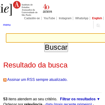
Ir
Ferramentas
Seções
para
Pessoais
o
conteúdo.
|
Cadastre-se
YouTube
Instagram
WhatsApp
English
Ir
para
menu
a
navegação
Resultado da busca
Assinar um RSS sempre atualizado.
53
itens atendem ao seu critério.
Filtrar os resultados
Ordenar por
relevância
·
data (mais recente primeiro)
·