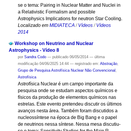
se o tema: Pairing in Nuclear Matter and Nuclei in
a Relativistic Formalism and possible
Astrophysics Implications for neutron Star Cooling.
Localizado em
MIDIATECA
/
Vídeos
/
Vídeos
2014
Workshop on Neutrino and Nuclear
Astrophysics - Vídeo 8
por
Sandra Codo
—
publicado
06/05/2014
—
última
modificação
04/06/2025 14:44
— registrado em:
Abstração
,
Grupo de Pesquisa Astrofísica Nuclear Não Convencional
,
Astrofísica
Astrofísica Nuclear é um campo importante da
pesquisa onde se estudam aspectos químicos e
físicos da produção de elementos químicos nas
estrelas. Este evento pretendeu discutir os últimos
avanços nesta área. Também foram discutidos a
nucleossíntese na época de Big Bang e o papel
de neutrinos nessa síntese. Nessa mesa discutiu-
se o tema: Sensitivity Studies for the Main R-