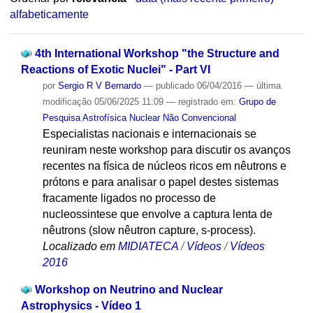
alfabeticamente
4th International Workshop "the Structure and
Reactions of Exotic Nuclei" - Part VI
por
Sergio R V Bernardo
—
publicado
06/04/2016
—
última
modificação
05/06/2025 11:09
— registrado em:
Grupo de
Pesquisa Astrofísica Nuclear Não Convencional
Especialistas nacionais e internacionais se
reuniram neste workshop para discutir os avanços
recentes na física de núcleos ricos em nêutrons e
prótons e para analisar o papel destes sistemas
fracamente ligados no processo de
nucleossintese que envolve a captura lenta de
nêutrons (slow nêutron capture, s-process).
Localizado em
MIDIATECA
/
Vídeos
/
Vídeos
2016
Workshop on Neutrino and Nuclear
Astrophysics - Vídeo 1