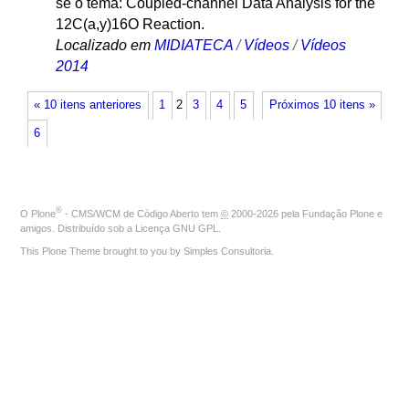
se o tema: Coupled-channel Data Analysis for the
12C(a,y)16O Reaction.
Localizado em
MIDIATECA
/
Vídeos
/
Vídeos
2014
« 10 itens anteriores
1
2
3
4
5
Próximos 10 itens »
6
®
O
Plone
- CMS/WCM de Código Aberto
tem
©
2000-2026 pela
Fundação Plone
e
amigos. Distribuído sob a
Licença GNU GPL
.
This Plone Theme brought to you by
Simples Consultoria
.