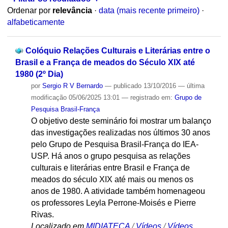
Ordenar por
relevância
·
data (mais recente primeiro)
·
alfabeticamente
Colóquio Relações Culturais e Literárias entre o
Brasil e a França de meados do Século XIX até
1980 (2º Dia)
por
Sergio R V Bernardo
—
publicado
13/10/2016
—
última
modificação
05/06/2025 13:01
— registrado em:
Grupo de
Pesquisa Brasil-França
O objetivo deste seminário foi mostrar um balanço
das investigações realizadas nos últimos 30 anos
pelo Grupo de Pesquisa Brasil-França do IEA-
USP. Há anos o grupo pesquisa as relações
culturais e literárias entre Brasil e França de
meados do século XIX até mais ou menos os
anos de 1980. A atividade também homenageou
os professores Leyla Perrone-Moisés e Pierre
Rivas.
Localizado em
MIDIATECA
/
Vídeos
/
Vídeos