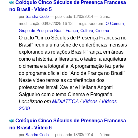
Colóquio Cinco Séculos de Presença Francesa
no Brasil - Vídeo 5
por
Sandra Codo
—
publicado
13/03/2014
—
última
modificação
03/06/2025 16:13
— registrado em:
O Comum
,
Grupo de Pesquisa Brasil-França
,
Cultura
,
Cinema
O ciclo "Cinco Séculos de Presença Francesa no
Brasil" reuniu uma série de conferências mensais
explorando as relações Brasil-França, em áreas
como a história, a literatura, o teatro, a arquitetura,
o cinema e a fotografia. A programação fez parte
do programa oficial do "Ano da França no Brasil".
Neste vídeo temos as conferências dos
professores Ismail Xavier e Heliana Angotti
Salgueiro com o tema Cinema e Fotografia.
Localizado em
MIDIATECA
/
Vídeos
/
Vídeos
2009
Colóquio Cinco Séculos de Presença Francesa
no Brasil - Vídeo 6
por
Sandra Codo
—
publicado
13/03/2014
—
última