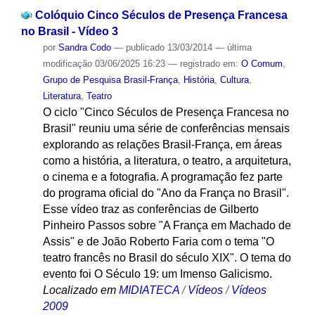
Colóquio Cinco Séculos de Presença Francesa
no Brasil - Vídeo 3
por
Sandra Codo
—
publicado
13/03/2014
—
última
modificação
03/06/2025 16:23
— registrado em:
O Comum
,
Grupo de Pesquisa Brasil-França
,
História
,
Cultura
,
Literatura
,
Teatro
O ciclo "Cinco Séculos de Presença Francesa no
Brasil" reuniu uma série de conferências mensais
explorando as relações Brasil-França, em áreas
como a história, a literatura, o teatro, a arquitetura,
o cinema e a fotografia. A programação fez parte
do programa oficial do "Ano da França no Brasil".
Esse vídeo traz as conferências de Gilberto
Pinheiro Passos sobre "A França em Machado de
Assis" e de João Roberto Faria com o tema "O
teatro francês no Brasil do século XIX". O tema do
evento foi O Século 19: um Imenso Galicismo.
Localizado em
MIDIATECA
/
Vídeos
/
Vídeos
2009