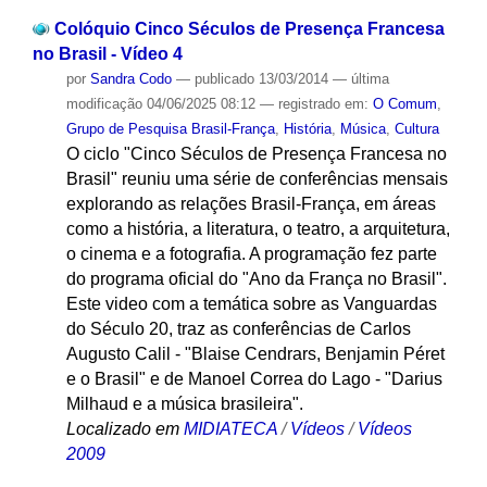
Colóquio Cinco Séculos de Presença Francesa
no Brasil - Vídeo 4
por
Sandra Codo
—
publicado
13/03/2014
—
última
modificação
04/06/2025 08:12
— registrado em:
O Comum
,
Grupo de Pesquisa Brasil-França
,
História
,
Música
,
Cultura
O ciclo "Cinco Séculos de Presença Francesa no
Brasil" reuniu uma série de conferências mensais
explorando as relações Brasil-França, em áreas
como a história, a literatura, o teatro, a arquitetura,
o cinema e a fotografia. A programação fez parte
do programa oficial do "Ano da França no Brasil".
Este video com a temática sobre as Vanguardas
do Século 20, traz as conferências de Carlos
Augusto Calil - "Blaise Cendrars, Benjamin Péret
e o Brasil" e de Manoel Correa do Lago - "Darius
Milhaud e a música brasileira".
Localizado em
MIDIATECA
/
Vídeos
/
Vídeos
2009