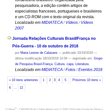
pesquisadora, a edição contém artigos de
especialistas franceses, portugueses e brasileiros
e um CD-ROM com o texto original da revista.
Localizado em
MIDIATECA
/
Vídeos
/
Vídeos
2007
Jornada Relações Culturais Brasil/França no
Pós-Guerra - 10 de outubro de 2018
por
Maria Leonor de Calasans
—
publicado
10/10/2018
—
última modificação
18/10/2018 14:04
— registrado em:
Grupo
de Pesquisa Brasil-França
,
Cultura
,
capa
,
Literatura
Localizado em
MIDIATECA
/
Fotos
/
Eventos 2018
« 10 itens anteriores
1
2
3
4
5
Próximos 10 itens »
6
…
12
®
O
Plone
- CMS/WCM de Código Aberto
tem
©
2000-2026 pela
Fundação Plone
e