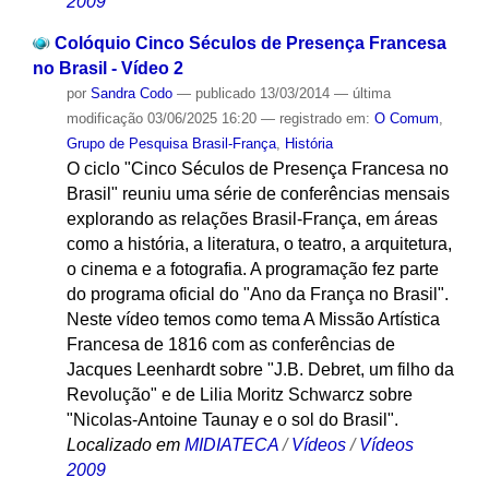
2009
Colóquio Cinco Séculos de Presença Francesa
no Brasil - Vídeo 2
por
Sandra Codo
—
publicado
13/03/2014
—
última
modificação
03/06/2025 16:20
— registrado em:
O Comum
,
Grupo de Pesquisa Brasil-França
,
História
O ciclo "Cinco Séculos de Presença Francesa no
Brasil" reuniu uma série de conferências mensais
explorando as relações Brasil-França, em áreas
como a história, a literatura, o teatro, a arquitetura,
o cinema e a fotografia. A programação fez parte
do programa oficial do "Ano da França no Brasil".
Neste vídeo temos como tema A Missão Artística
Francesa de 1816 com as conferências de
Jacques Leenhardt sobre "J.B. Debret, um filho da
Revolução" e de Lilia Moritz Schwarcz sobre
"Nicolas-Antoine Taunay e o sol do Brasil".
Localizado em
MIDIATECA
/
Vídeos
/
Vídeos
2009