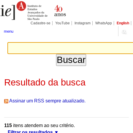
Ir
Ferramentas
Seções
para
Pessoais
o
conteúdo.
|
Cadastre-se
YouTube
Instagram
WhatsApp
English
Ir
para
menu
a
navegação
Resultado da busca
Assinar um RSS sempre atualizado.
115
itens atendem ao seu critério.
Filtrar os resultados