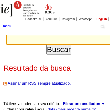
Ir
Ferramentas
Seções
para
Pessoais
o
conteúdo.
|
Cadastre-se
YouTube
Instagram
WhatsApp
English
Ir
para
menu
a
navegação
Resultado da busca
Assinar um RSS sempre atualizado.
74
itens atendem ao seu critério.
Filtrar os resultados
Ordenar por
relevância
·
data (mais recente primeiro)
·