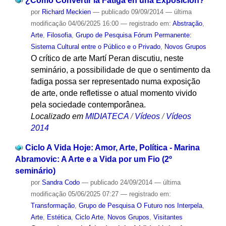
¿Como Convertir la Fatiga en una Exposición?
por
Richard Meckien
—
publicado
09/09/2014
—
última
modificação
04/06/2025 16:00
— registrado em:
Abstração
,
Arte
,
Filosofia
,
Grupo de Pesquisa Fórum Permanente:
Sistema Cultural entre o Público e o Privado
,
Novos Grupos
O crítico de arte Martí Peran discutiu, neste
seminário, a possibilidade de que o sentimento da
fadiga possa ser representado numa exposição
de arte, onde refletisse o atual momento vivido
pela sociedade contemporânea.
Localizado em
MIDIATECA
/
Vídeos
/
Vídeos
2014
Ciclo A Vida Hoje: Amor, Arte, Política - Marina
Abramovic: A Arte e a Vida por um Fio (2º
seminário)
por
Sandra Codo
—
publicado
24/09/2014
—
última
modificação
05/06/2025 07:27
— registrado em:
Transformação
,
Grupo de Pesquisa O Futuro nos Interpela
,
Arte
,
Estética
,
Ciclo Arte
,
Novos Grupos
,
Visitantes