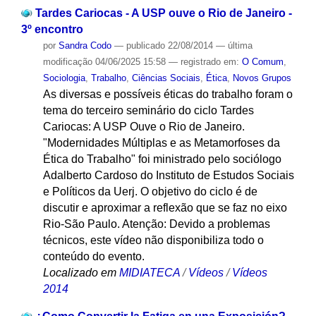
Tardes Cariocas - A USP ouve o Rio de Janeiro -
3º encontro
por
Sandra Codo
—
publicado
22/08/2014
—
última
modificação
04/06/2025 15:58
— registrado em:
O Comum
,
Sociologia
,
Trabalho
,
Ciências Sociais
,
Ética
,
Novos Grupos
As diversas e possíveis éticas do trabalho foram o
tema do terceiro seminário do ciclo Tardes
Cariocas: A USP Ouve o Rio de Janeiro.
"Modernidades Múltiplas e as Metamorfoses da
Ética do Trabalho" foi ministrado pelo sociólogo
Adalberto Cardoso do Instituto de Estudos Sociais
e Políticos da Uerj. O objetivo do ciclo é de
discutir e aproximar a reflexão que se faz no eixo
Rio-São Paulo. Atenção: Devido a problemas
técnicos, este vídeo não disponibiliza todo o
conteúdo do evento.
Localizado em
MIDIATECA
/
Vídeos
/
Vídeos
2014