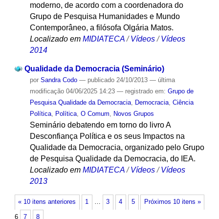
moderno, de acordo com a coordenadora do
Grupo de Pesquisa Humanidades e Mundo
Contemporâneo, a filósofa Olgária Matos.
Localizado em
MIDIATECA
/
Vídeos
/
Vídeos
2014
Qualidade da Democracia (Seminário)
por
Sandra Codo
—
publicado
24/10/2013
—
última
modificação
04/06/2025 14:23
— registrado em:
Grupo de
Pesquisa Qualidade da Democracia
,
Democracia
,
Ciência
Política
,
Política
,
O Comum
,
Novos Grupos
Seminário debatendo em torno do livro A
Desconfiança Política e os seus Impactos na
Qualidade da Democracia, organizado pelo Grupo
de Pesquisa Qualidade da Democracia, do IEA.
Localizado em
MIDIATECA
/
Vídeos
/
Vídeos
2013
« 10 itens anteriores
1
…
3
4
5
Próximos 10 itens »
6
7
8