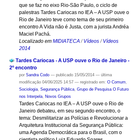
que se faz no eixo Rio-São Paulo, o ciclo de
palestras Tardes Cariocas no IEA – A USP ouve o
Rio de Janeiro teve como tema de seu primeiro
encontro A Vida não é Justa, com a jurista Andréa
Maciel Pachá.
Localizado em
MIDIATECA
/
Vídeos
/
Vídeos
2014
Tardes Cariocas - A USP ouve o Rio de Janeiro -
2º encontro
por
Sandra Codo
—
publicado
15/05/2014
—
última
modificação
04/06/2025 14:57
— registrado em:
O Comum
,
Sociologia
,
Segurança Pública
,
Grupo de Pesquisa O Futuro
nos Interpela
,
Novos Grupos
Tardes Cariocas no IEA – A USP ouve o Rio de
Janeiro debateu, em seu segundo encontro, o
tema: Desmilitarizar as Polícias e Revolucionar a
Arquitetura Institucional da Segurança Pública:
uma Agenda Democrática para o Brasil, com o
cientista político Luiz Eduardo Soares.