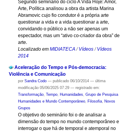
Segundo seminário do ciclo A Vida Hoje: Amor,
Arte, Política analisou a obra da artista Marina
Abramovic cujo fio condutor é a própria arte
questionar a vida e a vida questionar a arte,
convidando o público a não ser apenas um
espectador, mas um “ativo co-criador da obra” de
arte.
Localizado em
MIDIATECA
/
Vídeos
/
Vídeos
2014
Aceleração do Tempo e Pós-democracia:
Violência e Comunicação
por
Sandra Codo
—
publicado
06/10/2014
—
última
modificação
05/06/2025 07:29
— registrado em:
Transformação
,
Tempo
,
Humanidades
,
Grupo de Pesquisa
Humanidades e Mundo Contemporâneo
,
Filosofia
,
Novos
Grupos
O objetivo do seminário foi o de analisar a
dimensão do tempo no mundo contemporâneo e
interrogar o que há de temporal e atemporal no