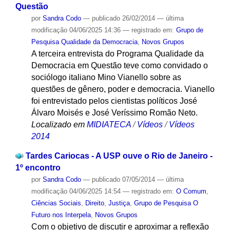
Questão
por
Sandra Codo
—
publicado
26/02/2014
—
última
modificação
04/06/2025 14:36
— registrado em:
Grupo de
Pesquisa Qualidade da Democracia
,
Novos Grupos
A terceira entrevista do Programa Qualidade da
Democracia em Questão teve como convidado o
sociólogo italiano Mino Vianello sobre as
questões de gênero, poder e democracia. Vianello
foi entrevistado pelos cientistas políticos José
Álvaro Moisés e José Veríssimo Romão Neto.
Localizado em
MIDIATECA
/
Vídeos
/
Vídeos
2014
Tardes Cariocas - A USP ouve o Rio de Janeiro -
1º encontro
por
Sandra Codo
—
publicado
07/05/2014
—
última
modificação
04/06/2025 14:54
— registrado em:
O Comum
,
Ciências Sociais
,
Direito
,
Justiça
,
Grupo de Pesquisa O
Futuro nos Interpela
,
Novos Grupos
Com o objetivo de discutir e aproximar a reflexão