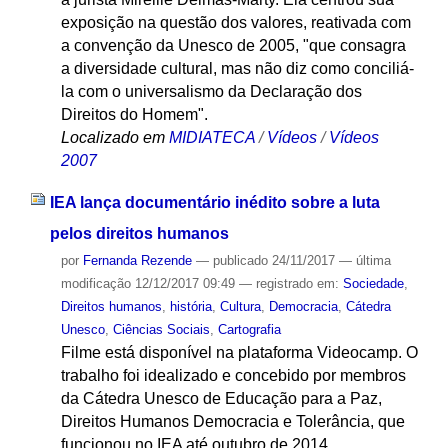
exposição na questão dos valores, reativada com
a convenção da Unesco de 2005, "que consagra
a diversidade cultural, mas não diz como conciliá-
la com o universalismo da Declaração dos
Direitos do Homem".
Localizado em
MIDIATECA
/
Vídeos
/
Vídeos
2007
IEA lança documentário inédito sobre a luta
pelos direitos humanos
por
Fernanda Rezende
—
publicado
24/11/2017
—
última
modificação
12/12/2017 09:49
— registrado em:
Sociedade
,
Direitos humanos
,
história
,
Cultura
,
Democracia
,
Cátedra
Unesco
,
Ciências Sociais
,
Cartografia
Filme está disponível na plataforma Videocamp. O
trabalho foi idealizado e concebido por membros
da Cátedra Unesco de Educação para a Paz,
Direitos Humanos Democracia e Tolerância, que
funcionou no IEA até outubro de 2014