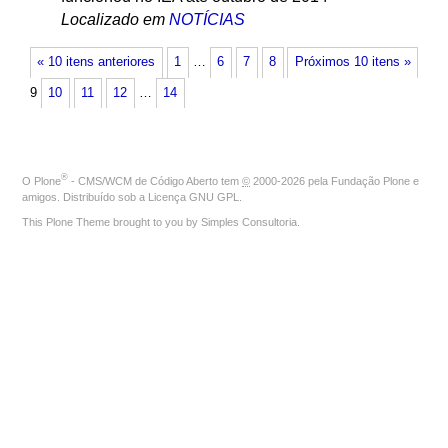
Localizado em
NOTÍCIAS
« 10 itens anteriores
1
…
6
7
8
Próximos 10 itens »
9
10
11
12
…
14
®
O
Plone
- CMS/WCM de Código Aberto
tem
©
2000-2026 pela
Fundação Plone
e
amigos. Distribuído sob a
Licença GNU GPL
.
This Plone Theme brought to you by
Simples Consultoria
.