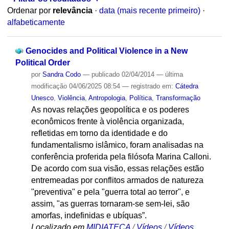
Ordenar por
relevância
·
data (mais recente primeiro)
·
alfabeticamente
Genocides and Political Violence in a New
Political Order
por
Sandra Codo
—
publicado
02/04/2014
—
última
modificação
04/06/2025 08:54
— registrado em:
Cátedra
Unesco
,
Violência
,
Antropologia
,
Política
,
Transformação
As novas relações geopolítica e os poderes
econômicos frente à violência organizada,
refletidas em torno da identidade e do
fundamentalismo islâmico, foram analisadas na
conferência proferida pela filósofa Marina Calloni.
De acordo com sua visão, essas relações estão
entremeadas por conflitos armados de natureza
"preventiva" e pela "guerra total ao terror", e
assim, "as guerras tornaram-se sem-lei, são
amorfas, indefinidas e ubíquas”.
Localizado em
MIDIATECA
/
Vídeos
/
Vídeos