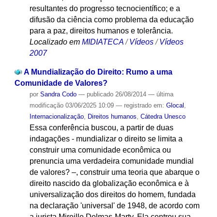
resultantes do progresso tecnocientífico; e a
difusão da ciência como problema da educação
para a paz, direitos humanos e tolerância.
Localizado em
MIDIATECA
/
Vídeos
/
Vídeos
2007
A Mundialização do Direito: Rumo a uma
Comunidade de Valores?
por
Sandra Codo
—
publicado
26/08/2014
—
última
modificação
03/06/2025 10:09
— registrado em:
Glocal
,
Internacionalização
,
Direitos humanos
,
Cátedra Unesco
Essa conferência buscou, a partir de duas
indagações - mundializar o direito se limita a
construir uma comunidade econômica ou
prenuncia uma verdadeira comunidade mundial
de valores? –, construir uma teoria que abarque o
direito nascido da globalização econômica e à
universalização dos direitos do homem, fundada
na declaração 'universal' de 1948, de acordo com
a jurista Mireille Delmas-Marty. Ela centrou sua