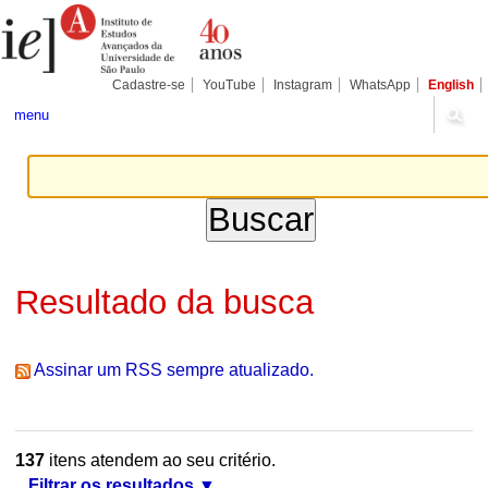
Ir
Ferramentas
Seções
para
Pessoais
o
conteúdo.
|
Cadastre-se
YouTube
Instagram
WhatsApp
English
Ir
para
menu
a
navegação
Resultado da busca
Assinar um RSS sempre atualizado.
137
itens atendem ao seu critério.
Filtrar os resultados