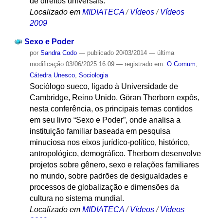
de direitos universais.
Localizado em
MIDIATECA
/
Vídeos
/
Vídeos
2009
Sexo e Poder
por
Sandra Codo
—
publicado
20/03/2014
—
última
modificação
03/06/2025 16:09
— registrado em:
O Comum
,
Cátedra Unesco
,
Sociologia
Sociólogo sueco, ligado à Universidade de
Cambridge, Reino Unido, Göran Therborn expôs,
nesta conferência, os principais temas contidos
em seu livro “Sexo e Poder”, onde analisa a
instituição familiar baseada em pesquisa
minuciosa nos eixos jurídico-político, histórico,
antropológico, demográfico. Therborn desenvolve
projetos sobre gênero, sexo e relações familiares
no mundo, sobre padrões de desigualdades e
processos de globalização e dimensões da
cultura no sistema mundial.
Localizado em
MIDIATECA
/
Vídeos
/
Vídeos