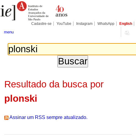
Ir
Ferramentas
Seções
para
Pessoais
o
conteúdo.
|
Cadastre-se
YouTube
Instagram
WhatsApp
English
Ir
para
menu
a
navegação
Resultado da busca por
plonski
Assinar um RSS sempre atualizado.