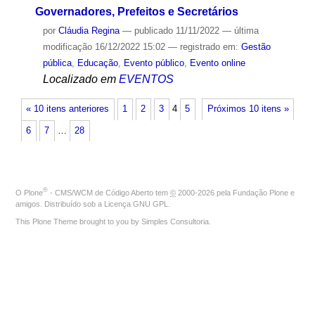
Governadores, Prefeitos e Secretários
por
Cláudia Regina
—
publicado
11/11/2022
—
última
modificação
16/12/2022 15:02
— registrado em:
Gestão
pública
,
Educação
,
Evento público
,
Evento online
Localizado em
EVENTOS
« 10 itens anteriores
1
2
3
4
5
Próximos 10 itens »
6
7
…
28
®
O
Plone
- CMS/WCM de Código Aberto
tem
©
2000-2026 pela
Fundação Plone
e
amigos. Distribuído sob a
Licença GNU GPL
.
This Plone Theme brought to you by
Simples Consultoria
.