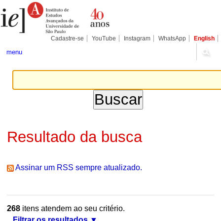
Ir
Ferramentas
Seções
para
Pessoais
o
conteúdo.
|
Cadastre-se
YouTube
Instagram
WhatsApp
English
Ir
para
menu
a
navegação
Resultado da busca
Assinar um RSS sempre atualizado.
268
itens atendem ao seu critério.
Filtrar os resultados