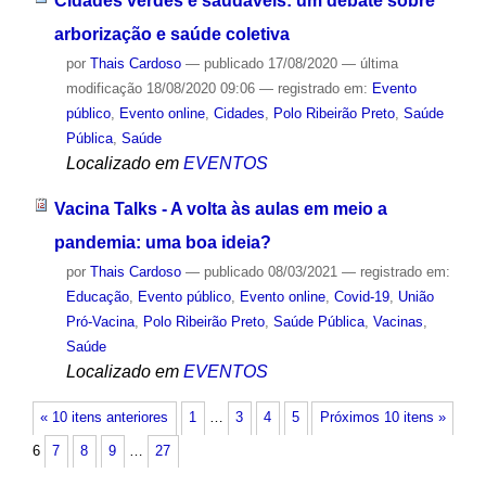
Cidades verdes e saudáveis: um debate sobre
arborização e saúde coletiva
por
Thais Cardoso
—
publicado
17/08/2020
—
última
modificação
18/08/2020 09:06
— registrado em:
Evento
público
,
Evento online
,
Cidades
,
Polo Ribeirão Preto
,
Saúde
Pública
,
Saúde
Localizado em
EVENTOS
Vacina Talks - A volta às aulas em meio a
pandemia: uma boa ideia?
por
Thais Cardoso
—
publicado
08/03/2021
— registrado em:
Educação
,
Evento público
,
Evento online
,
Covid-19
,
União
Pró-Vacina
,
Polo Ribeirão Preto
,
Saúde Pública
,
Vacinas
,
Saúde
Localizado em
EVENTOS
« 10 itens anteriores
1
…
3
4
5
Próximos 10 itens »
6
7
8
9
…
27