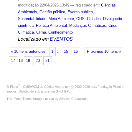
modificação
22/04/2025 13:49
— registrado em:
Ciências
Ambientais
,
Gestão pública
,
Evento público
,
Sustentabilidade
,
Meio Ambiente
,
ODS
,
Cidades
,
Divulgação
científica
,
Política Ambiental
,
Mudanças Climáticas
,
Crise
Climática
,
Clima
,
Conhecimento
Localizado em
EVENTOS
« 10 itens anteriores
1
…
15
16
Próximos 10 itens »
17
18
19
20
21
®
O
Plone
- CMS/WCM de Código Aberto
tem
©
2000-2026 pela
Fundação Plone
e
amigos. Distribuído sob a
Licença GNU GPL
.
This Plone Theme brought to you by
Simples Consultoria
.