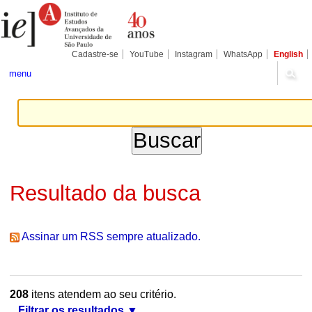
Ir
Ferramentas
Seções
para
Pessoais
o
conteúdo.
|
Cadastre-se
YouTube
Instagram
WhatsApp
English
Ir
para
menu
a
navegação
Resultado da busca
Assinar um RSS sempre atualizado.
208
itens atendem ao seu critério.
Filtrar os resultados