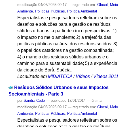
modificação
04/06/2025 09:17
— registrado em:
Glocal
,
Meio
Ambiente
,
Políticas Públicas
,
Política Ambiental
Especialistas e pesquisadores refletiram sobre os
desafios e soluções para a gestão de resíduos
sólidos urbanos, a partir de cinco perspectivas: 1)
o impacto no meio ambiente; 2) a trajetória das
políticas públicas na área dos resíduos sólidos; 3)
o papel dos catadores na gestão compartilhada;
4) o manejo dos resíduos sólidos urbanos e o
caminho para a sustentabilidade; 5) a experiência
da cidade de Borå, Suécia.
Localizado em
MIDIATECA
/
Vídeos
/
Vídeos 2011
Resíduos Sólidos Urbanos e seus Impactos
Socioambientais - Parte 3
por
Sandra Codo
—
publicado
17/01/2014
—
última
modificação
04/06/2025 09:17
— registrado em:
Glocal
,
Meio
Ambiente
,
Políticas Públicas
,
Política Ambiental
Especialistas e pesquisadores refletiram sobre os
desafios e soluções para a gestão de resíduos