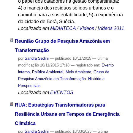
o papel dos catadores na gestão compartilhada;
4) o manejo dos resíduos sólidos urbanos e o
caminho para a sustentabilidade; 5) a experiência
da cidade de Borå, Suécia.
Localizado em
MIDIATECA
/
Vídeos
/
Vídeos 2011
Reunião Grupo de Pesquisa Amazônia em
Transformação
por
Sandra Sedini
—
publicado
10/11/2015
—
última
modificação
10/11/2015 17:18
— registrado em:
Evento
interno
,
Política Ambiental
,
Meio Ambiente
,
Grupo de
Pesquisa Amazônia em Transformação: História e
Perspectivas
Localizado em
EVENTOS
RUA: Estratégias Transformadoras para
Resiliência Urbana em Tempos de Emergência
Climática
por
Sandra Sedini
—
publicado
18/03/2025
—
última