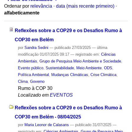
Ordenar por
relevância
·
data (mais recente primeiro)
·
alfabeticamente
Reflexões sobre a COP29 e os Desafios Rumo à
COP30 em Belém
por
Sandra Sedini
—
publicado
27/03/2025
—
última
modificação
01/07/2025 09:17
— registrado em:
Ciências
Ambientais
,
Grupo de Pesquisa Meio Ambiente e Sociedade
,
Evento público
,
Sustentabilidade
,
Meio Ambiente
,
ODS
,
Política Ambiental
,
Mudanças Climáticas
,
Crise Climática
,
Clima
,
Governo
Rumo à COP 30
Localizado em
EVENTOS
Reflexões sobre a COP29 e os Desafios Rumo à
COP30 em Belém - 08/04/2025
por
Maria Leonor de Calasans
—
publicado
31/07/2025
—
registrado em:
Ciências Ambientais
,
Grupo de Pesquisa Meio