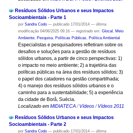
Resíduos Sólidos Urbanos e seus Impactos
Socioambientais - Parte 1
por
Sandra Codo
—
publicado
17/01/2014
—
última
modificação
04/06/2025 09:16
— registrado em:
Glocal
,
Meio
Ambiente
,
Pesquisa
,
Políticas Públicas
,
Política Ambiental
Especialistas e pesquisadores refletiram sobre os
desafios e soluções para a gestão de resíduos
sólidos urbanos, a partir de cinco perspectivas: 1)
o impacto no meio ambiente; 2) a trajetória das
políticas públicas na área dos resíduos sólidos; 3)
o papel dos catadores na gestão compartilhada;
4) o manejo dos resíduos sólidos urbanos e o
caminho para a sustentabilidade; 5) a experiência
da cidade de Borå, Suécia.
Localizado em
MIDIATECA
/
Vídeos
/
Vídeos 2011
Resíduos Sólidos Urbanos e seus Impactos
Socioambientais - Parte 2
por
Sandra Codo
—
publicado
17/01/2014
—
última