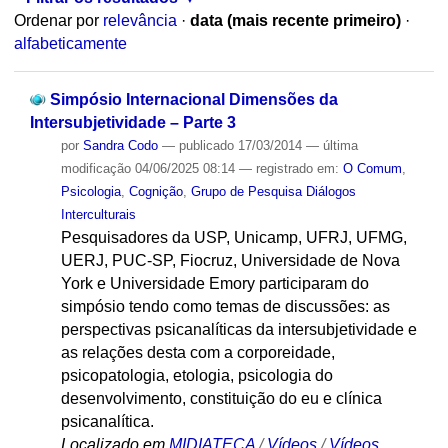
Ordenar por
relevância
·
data (mais recente primeiro)
·
alfabeticamente
Simpósio Internacional Dimensões da
Intersubjetividade – Parte 3
por
Sandra Codo
—
publicado
17/03/2014
—
última
modificação
04/06/2025 08:14
— registrado em:
O Comum
,
Psicologia
,
Cognição
,
Grupo de Pesquisa Diálogos
Interculturais
Pesquisadores da USP, Unicamp, UFRJ, UFMG,
UERJ, PUC-SP, Fiocruz, Universidade de Nova
York e Universidade Emory participaram do
simpósio tendo como temas de discussões: as
perspectivas psicanalíticas da intersubjetividade e
as relações desta com a corporeidade,
psicopatologia, etologia, psicologia do
desenvolvimento, constituição do eu e clínica
psicanalítica.
Localizado em
MIDIATECA
/
Vídeos
/
Vídeos