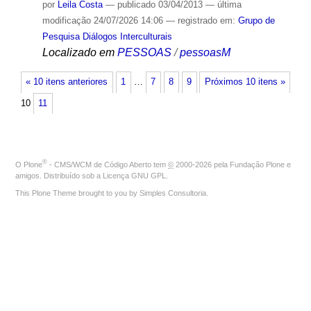
por
Leila Costa
—
publicado
03/04/2013
—
última
modificação
24/07/2026 14:06
— registrado em:
Grupo de
Pesquisa Diálogos Interculturais
Localizado em
PESSOAS
/
pessoasM
« 10 itens anteriores
1
…
7
8
9
Próximos 10 itens »
10
11
®
O
Plone
- CMS/WCM de Código Aberto
tem
©
2000-2026 pela
Fundação Plone
e
amigos. Distribuído sob a
Licença GNU GPL
.
This Plone Theme brought to you by
Simples Consultoria
.