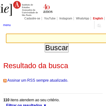
Ir
Ferramentas
Seções
para
Pessoais
o
conteúdo.
|
Cadastre-se
YouTube
Instagram
WhatsApp
English
Ir
para
menu
a
navegação
Resultado da busca
Assinar um RSS sempre atualizado.
110
itens atendem ao seu critério.
Filtrar os resultados