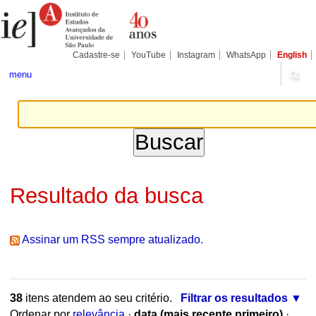
Ir
Ferramentas
Seções
para
Pessoais
o
conteúdo.
|
Cadastre-se
YouTube
Instagram
WhatsApp
English
Ir
para
menu
a
navegação
Resultado da busca
Assinar um RSS sempre atualizado.
38
itens atendem ao seu critério.
Filtrar os resultados
Ordenar por
relevância
·
data (mais recente primeiro)
·