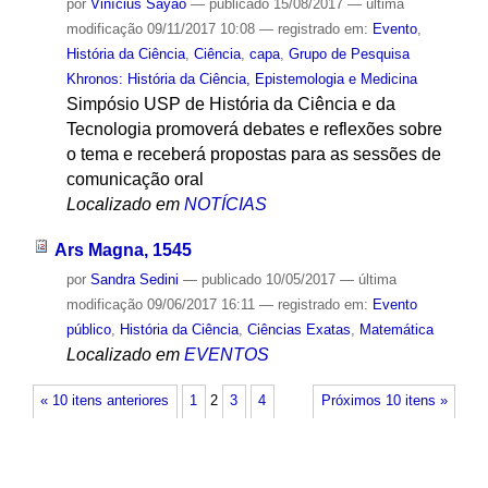
por
Vinícius Sayão
—
publicado
15/08/2017
—
última
modificação
09/11/2017 10:08
— registrado em:
Evento
,
História da Ciência
,
Ciência
,
capa
,
Grupo de Pesquisa
Khronos: História da Ciência, Epistemologia e Medicina
Simpósio USP de História da Ciência e da
Tecnologia promoverá debates e reflexões sobre
o tema e receberá propostas para as sessões de
comunicação oral
Localizado em
NOTÍCIAS
Ars Magna, 1545
por
Sandra Sedini
—
publicado
10/05/2017
—
última
modificação
09/06/2017 16:11
— registrado em:
Evento
público
,
História da Ciência
,
Ciências Exatas
,
Matemática
Localizado em
EVENTOS
« 10 itens anteriores
1
2
3
4
Próximos 10 itens »