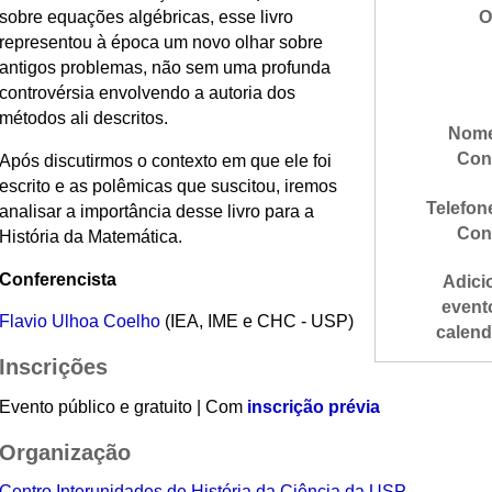
sobre equações algébricas, esse livro
O
representou à época um novo olhar sobre
antigos problemas, não sem uma profunda
controvérsia envolvendo a autoria dos
métodos ali descritos.
Nome
Con
Após discutirmos o contexto em que ele foi
escrito e as polêmicas que suscitou, iremos
Telefon
analisar a importância desse livro para a
Con
História da Matemática.
Conferencista
Adici
event
Flavio Ulhoa Coelho
(IEA, IME e CHC - USP)
calend
Inscrições
Evento público e gratuito | Com
inscrição prévia
Organização
Centro Interunidades de História da Ciência da USP