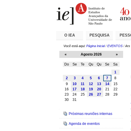
Ir
Ferramentas
Seções
para
Pessoais
o
conteúdo.
|
Ir
para
a
O IEA
PESQUISA
PESS
navegação
Você está aqui:
Página Inicial
/
EVENTOS
/
Ars
«
Agosto 2026
»
Do
Se
Te
Qu
Qu
Se
Sa
Agosto
1
2
3
4
5
6
7
8
9
10
11
12
13
14
15
16
17
18
19
20
21
22
23
24
25
26
27
28
29
30
31
Navegação
Próximas reuniões internas
Agenda de eventos