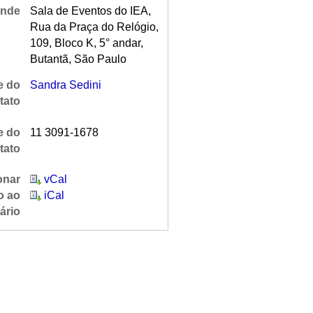
nde
Sala de Eventos do IEA,
Rua da Praça do Relógio,
109, Bloco K, 5° andar,
Butantã, São Paulo
 do
Sandra Sedini
tato
e do
11 3091-1678
tato
onar
vCal
o ao
iCal
ário