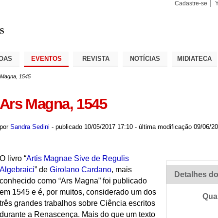
Cadastre-se
Busca
Busca
Avançad
OAS
EVENTOS
REVISTA
NOTÍCIAS
MIDIATECA
 Magna, 1545
Ars Magna, 1545
por
Sandra Sedini
-
publicado
10/05/2017 17:10
-
última modificação
09/06/20
O livro “
Artis Magnae Sive de Regulis
Algebraici
” de
Girolano Cardano
, mais
Detalhes do
conhecido como “Ars Magna” foi publicado
em 1545 e é, por muitos,
considerado um dos
Qua
três grandes trabalhos sobre Ciência escritos
durante a Renascença. Mais do que um texto