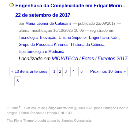
Engenharia da Complexidade em Edgar Morin -
22 de setembro de 2017
por
Maria Leonor de Calasans
—
publicado
22/09/2017
—
última modificação
16/10/2025 10:06
— registrado em:
Tecnologia
,
Inovação
,
Ensino Superior
,
Engenharia
,
C&T
,
Grupo de Pesquisa Khronos: História da Ciência,
Epistemologia e Medicina
Localizado em
MIDIATECA
/
Fotos
/
Eventos 2017
« 10 itens anteriores
1
2
3
4
5
Próximos 10 itens »
…
8
®
O
Plone
- CMS/WCM de Código Aberto
tem
©
2000-2026 pela
Fundação Plone
e
amigos. Distribuído sob a
Licença GNU GPL
.
This Plone Theme brought to you by
Simples Consultoria
.