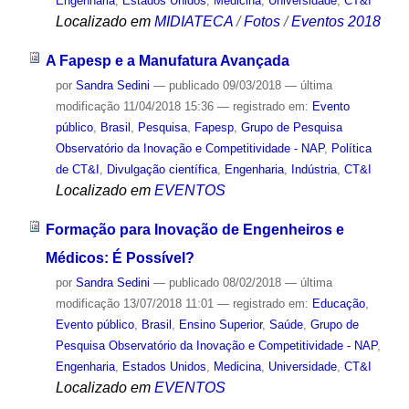
Engenharia
,
Estados Unidos
,
Medicina
,
Universidade
,
CT&I
Localizado em
MIDIATECA
/
Fotos
/
Eventos 2018
A Fapesp e a Manufatura Avançada
por
Sandra Sedini
—
publicado
09/03/2018
—
última
modificação
11/04/2018 15:36
— registrado em:
Evento
público
,
Brasil
,
Pesquisa
,
Fapesp
,
Grupo de Pesquisa
Observatório da Inovação e Competitividade - NAP
,
Política
de CT&I
,
Divulgação científica
,
Engenharia
,
Indústria
,
CT&I
Localizado em
EVENTOS
Formação para Inovação de Engenheiros e
Médicos: É Possível?
por
Sandra Sedini
—
publicado
08/02/2018
—
última
modificação
13/07/2018 11:01
— registrado em:
Educação
,
Evento público
,
Brasil
,
Ensino Superior
,
Saúde
,
Grupo de
Pesquisa Observatório da Inovação e Competitividade - NAP
,
Engenharia
,
Estados Unidos
,
Medicina
,
Universidade
,
CT&I
Localizado em
EVENTOS