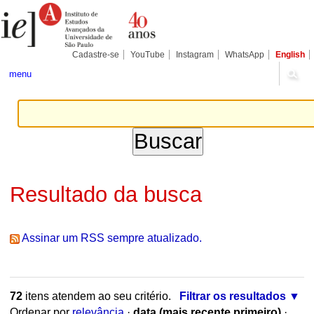
Ir
Ferramentas
Seções
para
Pessoais
o
conteúdo.
|
Cadastre-se
YouTube
Instagram
WhatsApp
English
Ir
para
menu
a
navegação
Resultado da busca
Assinar um RSS sempre atualizado.
72
itens atendem ao seu critério.
Filtrar os resultados
Ordenar por
relevância
·
data (mais recente primeiro)
·