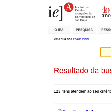
Ir
Ferramentas
Seções
para
Pessoais
o
conteúdo.
|
Ir
para
a
O IEA
PESQUISA
PESS
navegação
Você está aqui:
Página Inicial
Resultado da bu
123
itens atendem ao seu critéri