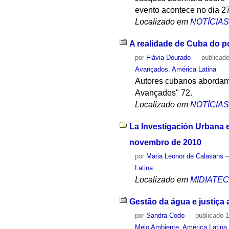
evento acontece no dia 2
Localizado em
NOTÍCIA
A realidade de Cuba do p
por
Flávia Dourado
—
publicad
Avançados
,
América Latina
Autores cubanos abordam a
Avançados" 72.
Localizado em
NOTÍCIA
La Investigación Urbana 
novembro de 2010
por
Maria Leonor de Calasans
Latina
Localizado em
MIDIATE
Gestão da água e justiça 
por
Sandra Codo
—
publicado
1
Meio Ambiente
,
América Latina