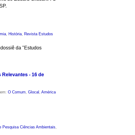
SP.
mia
,
História
,
Revista Estudos
 dossiê da "Estudos
 Relevantes - 16 de
o em:
O Comum
,
Glocal
,
América
e Pesquisa Ciências Ambientais
,