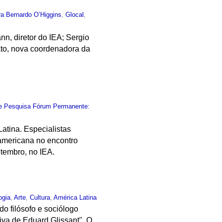
ra Bernardo O’Higgins
,
Glocal
,
n, diretor do IEA; Sergio
ato, nova coordenadora da
e Pesquisa Fórum Permanente:
atina. Especialistas
-americana no encontro
tembro, no IEA.
ogia
,
Arte
,
Cultura
,
América Latina
do filósofo e sociólogo
iva de Eduard Glissant". O