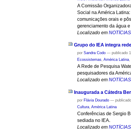
A Comissão Organizadora 
Social na América Latina
comunicações orais e pôs
gerenciamento da água e 
Localizado em
NOTÍCIA
Grupo do IEA integra red
por
Sandra Codo
—
publicado
1
Ecossistemas
,
América Latina
A Rede de Pesquisa Water
pesquisadores da América
Localizado em
NOTÍCIA
Inaugurada a Cátedra Be
por
Flávia Dourado
—
publicad
Cultura
,
América Latina
Conferências de Sergio B
sediada no IEA.
Localizado em
NOTÍCIA