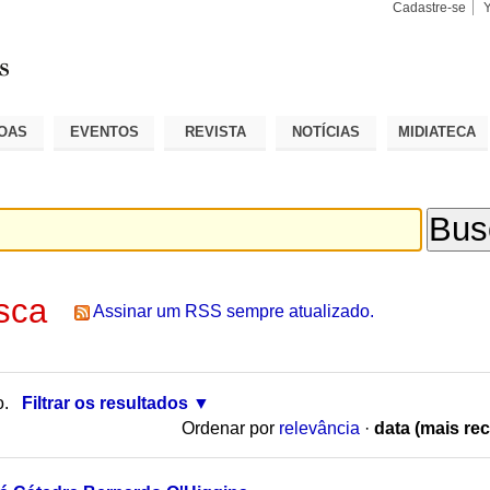
Cadastre-se
Busca
Busca
Avançad
OAS
EVENTOS
REVISTA
NOTÍCIAS
MIDIATECA
sca
Assinar um RSS sempre atualizado.
o.
Filtrar os resultados
Ordenar por
relevância
·
data (mais rec