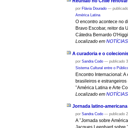
Reunião no Chile renovar
por
Flávia Dourado
—
publicad
América Latina
O encontro acontece no di
Bravo Escobar, reitor da 
Cátedra Bernardo O'Higgi
Localizado em
NOTÍCIA
A curadoria e o colecion
por
Sandra Codo
—
publicado
3
Sistema Cultural entre o Públic
Encontro Internacional: A
brasileiros e estrangeiro
"América Latina e Arte C
Localizado em
NOTÍCIA
Jornada latino-americana d
por
Sandra Codo
—
publicado
2
A "Jornada sobre América L
Jacques Leenhard sobre "