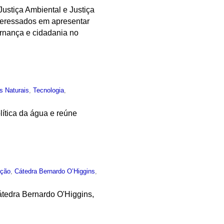
ustiça Ambiental e Justiça
teressados em apresentar
ernança e cidadania no
s Naturais
,
Tecnologia
,
lítica da água e reúne
ção
,
Cátedra Bernardo O’Higgins
,
tedra Bernardo O'Higgins,