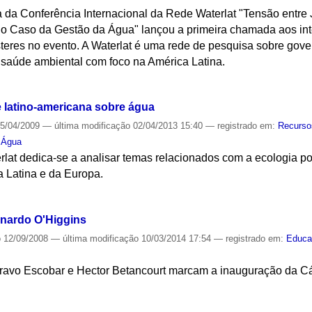
da Conferência Internacional da Rede Waterlat "Tensão entre J
: o Caso da Gestão da Água" lançou a primeira chamada aos in
teres no evento. A Waterlat é uma rede de pesquisa sobre gov
saúde ambiental com foco na América Latina.
S
e latino-americana sobre água
5/04/2009
—
última modificação
02/04/2013 15:40
— registrado em:
Recurso
,
Água
lat dedica-se a analisar temas relacionados com a ecologia po
 Latina e da Europa.
S
rnardo O'Higgins
o
12/09/2008
—
última modificação
10/03/2014 17:54
— registrado em:
Educa
ravo Escobar e Hector Betancourt marcam a inauguração da Cá
S