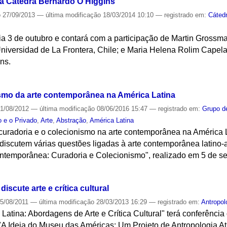
á Cátedra Bernardo O'Higgins
o
27/09/2013
—
última modificação
18/03/2014 10:10
— registrado em:
Cáted
a 3 de outubro e contará com a participação de Martin Grossman
Universidad de La Frontera, Chile; e Maria Helena Rolim Capel
ns.
S
ismo da arte contemporânea na América Latina
1/08/2012
—
última modificação
08/06/2016 15:47
— registrado em:
Grupo d
o e o Privado
,
Arte
,
Abstração
,
América Latina
 curadoria e o colecionismo na arte contemporânea na América L
s discutem várias questões ligadas à arte contemporânea latino
ontemporânea: Curadoria e Colecionismo", realizado em 5 de se
S
iscute arte e crítica cultural
5/08/2011
—
última modificação
28/03/2013 16:29
— registrado em:
Antropol
atina: Abordagens de Arte e Crítica Cultural" terá conferência 
A Ideia do Museu das Américas: Um Projeto de Antropologia At