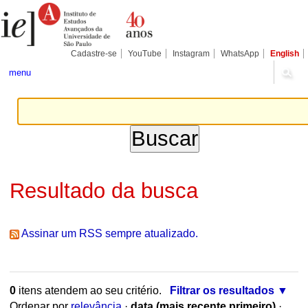
Ir
Ferramentas
para
Pessoais
o
conteúdo.
|
Cadastre-se
YouTube
Instagram
WhatsApp
English
Ir
para
menu
a
navegação
Resultado da busca
Assinar um RSS sempre atualizado.
0
itens atendem ao seu critério.
Filtrar os resultados
Ordenar por
relevância
·
data (mais recente primeiro)
·