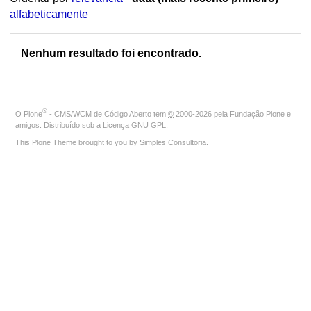
alfabeticamente
Nenhum resultado foi encontrado.
®
O
Plone
- CMS/WCM de Código Aberto
tem
©
2000-2026 pela
Fundação Plone
e
amigos. Distribuído sob a
Licença GNU GPL
.
This Plone Theme brought to you by
Simples Consultoria
.