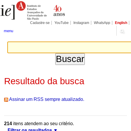
Ir
Ferramentas
Seções
para
Pessoais
o
conteúdo.
|
Cadastre-se
YouTube
Instagram
WhatsApp
English
Ir
para
menu
a
navegação
Resultado da busca
Assinar um RSS sempre atualizado.
214
itens atendem ao seu critério.
Filtrar os resultados