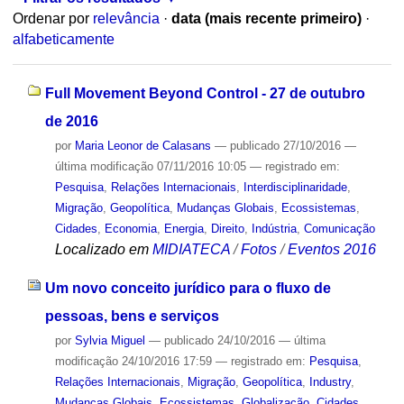
Ordenar por
relevância
·
data (mais recente primeiro)
·
alfabeticamente
Full Movement Beyond Control - 27 de outubro
de 2016
por
Maria Leonor de Calasans
—
publicado
27/10/2016
—
última modificação
07/11/2016 10:05
— registrado em:
Pesquisa
,
Relações Internacionais
,
Interdisciplinaridade
,
Migração
,
Geopolítica
,
Mudanças Globais
,
Ecossistemas
,
Cidades
,
Economia
,
Energia
,
Direito
,
Indústria
,
Comunicação
Localizado em
MIDIATECA
/
Fotos
/
Eventos 2016
Um novo conceito jurídico para o fluxo de
pessoas, bens e serviços
por
Sylvia Miguel
—
publicado
24/10/2016
—
última
modificação
24/10/2016 17:59
— registrado em:
Pesquisa
,
Relações Internacionais
,
Migração
,
Geopolítica
,
Industry
,
Mudanças Globais
,
Ecossistemas
,
Globalização
,
Cidades
,