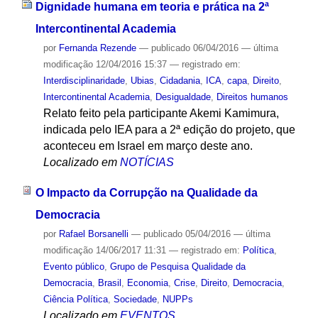
Dignidade humana em teoria e prática na 2ª
Intercontinental Academia
por
Fernanda Rezende
—
publicado
06/04/2016
—
última
modificação
12/04/2016 15:37
— registrado em:
Interdisciplinaridade
,
Ubias
,
Cidadania
,
ICA
,
capa
,
Direito
,
Intercontinental Academia
,
Desigualdade
,
Direitos humanos
Relato feito pela participante Akemi Kamimura,
indicada pelo IEA para a 2ª edição do projeto, que
aconteceu em Israel em março deste ano.
Localizado em
NOTÍCIAS
O Impacto da Corrupção na Qualidade da
Democracia
por
Rafael Borsanelli
—
publicado
05/04/2016
—
última
modificação
14/06/2017 11:31
— registrado em:
Política
,
Evento público
,
Grupo de Pesquisa Qualidade da
Democracia
,
Brasil
,
Economia
,
Crise
,
Direito
,
Democracia
,
Ciência Política
,
Sociedade
,
NUPPs
Localizado em
EVENTOS