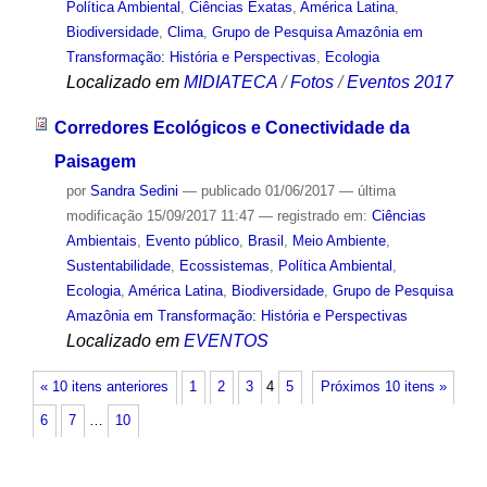
Política Ambiental
,
Ciências Exatas
,
América Latina
,
Biodiversidade
,
Clima
,
Grupo de Pesquisa Amazônia em
Transformação: História e Perspectivas
,
Ecologia
Localizado em
MIDIATECA
/
Fotos
/
Eventos 2017
Corredores Ecológicos e Conectividade da
Paisagem
por
Sandra Sedini
—
publicado
01/06/2017
—
última
modificação
15/09/2017 11:47
— registrado em:
Ciências
Ambientais
,
Evento público
,
Brasil
,
Meio Ambiente
,
Sustentabilidade
,
Ecossistemas
,
Política Ambiental
,
Ecologia
,
América Latina
,
Biodiversidade
,
Grupo de Pesquisa
Amazônia em Transformação: História e Perspectivas
Localizado em
EVENTOS
« 10 itens anteriores
1
2
3
4
5
Próximos 10 itens »
6
7
…
10