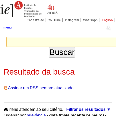
Ir
Ferramentas
Seções
para
Pessoais
o
conteúdo.
|
Cadastre-se
YouTube
Instagram
WhatsApp
English
Ir
para
menu
a
navegação
Resultado da busca
Assinar um RSS sempre atualizado.
96
itens atendem ao seu critério.
Filtrar os resultados
Ordenar por
relevância
·
data (mais recente primeiro)
·