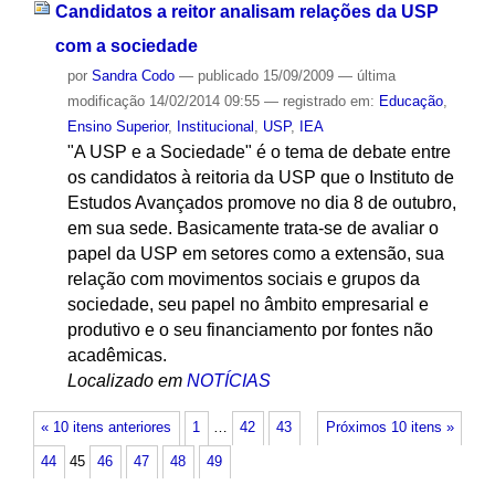
Candidatos a reitor analisam relações da USP
com a sociedade
por
Sandra Codo
—
publicado
15/09/2009
—
última
modificação
14/02/2014 09:55
— registrado em:
Educação
,
Ensino Superior
,
Institucional
,
USP
,
IEA
"A USP e a Sociedade" é o tema de debate entre
os candidatos à reitoria da USP que o Instituto de
Estudos Avançados promove no dia 8 de outubro,
em sua sede. Basicamente trata-se de avaliar o
papel da USP em setores como a extensão, sua
relação com movimentos sociais e grupos da
sociedade, seu papel no âmbito empresarial e
produtivo e o seu financiamento por fontes não
acadêmicas.
Localizado em
NOTÍCIAS
« 10 itens anteriores
1
…
42
43
Próximos 10 itens »
44
45
46
47
48
49