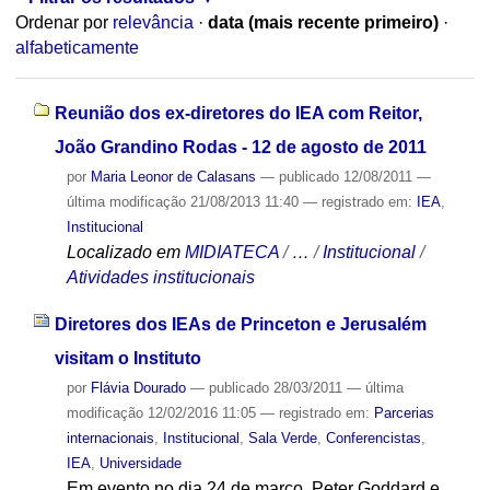
Ordenar por
relevância
·
data (mais recente primeiro)
·
alfabeticamente
Reunião dos ex-diretores do IEA com Reitor,
João Grandino Rodas - 12 de agosto de 2011
por
Maria Leonor de Calasans
—
publicado
12/08/2011
—
última modificação
21/08/2013 11:40
— registrado em:
IEA
,
Institucional
Localizado em
MIDIATECA
/
…
/
Institucional
/
Atividades institucionais
Diretores dos IEAs de Princeton e Jerusalém
visitam o Instituto
por
Flávia Dourado
—
publicado
28/03/2011
—
última
modificação
12/02/2016 11:05
— registrado em:
Parcerias
internacionais
,
Institucional
,
Sala Verde
,
Conferencistas
,
IEA
,
Universidade
Em evento no dia 24 de março, Peter Goddard e