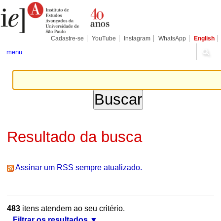
Ir
Ferramentas
Seções
para
Pessoais
o
conteúdo.
|
Cadastre-se
YouTube
Instagram
WhatsApp
English
Ir
para
menu
a
navegação
Resultado da busca
Assinar um RSS sempre atualizado.
483
itens atendem ao seu critério.
Filtrar os resultados