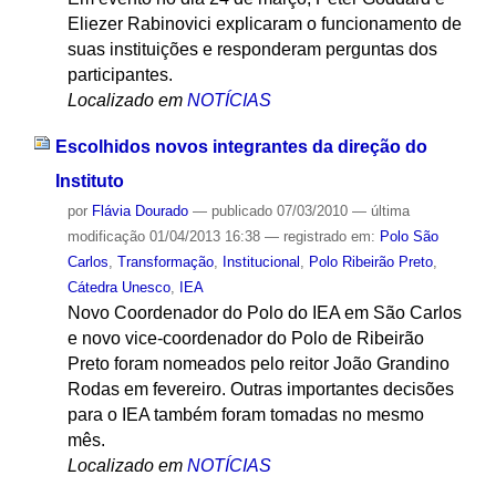
Eliezer Rabinovici explicaram o funcionamento de
suas instituições e responderam perguntas dos
participantes.
Localizado em
NOTÍCIAS
Escolhidos novos integrantes da direção do
Instituto
por
Flávia Dourado
—
publicado
07/03/2010
—
última
modificação
01/04/2013 16:38
— registrado em:
Polo São
Carlos
,
Transformação
,
Institucional
,
Polo Ribeirão Preto
,
Cátedra Unesco
,
IEA
Novo Coordenador do Polo do IEA em São Carlos
e novo vice-coordenador do Polo de Ribeirão
Preto foram nomeados pelo reitor João Grandino
Rodas em fevereiro. Outras importantes decisões
para o IEA também foram tomadas no mesmo
mês.
Localizado em
NOTÍCIAS