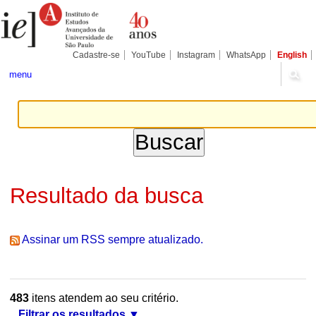
Ir
Ferramentas
Seções
para
Pessoais
o
conteúdo.
|
Cadastre-se
YouTube
Instagram
WhatsApp
English
Ir
para
menu
a
navegação
Resultado da busca
Assinar um RSS sempre atualizado.
483
itens atendem ao seu critério.
Filtrar os resultados