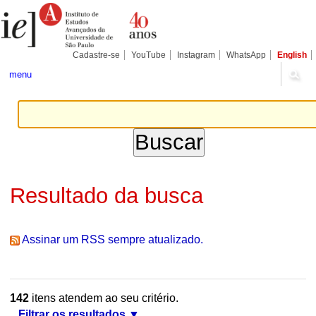
Ir
Ferramentas
Seções
para
Pessoais
o
conteúdo.
|
Cadastre-se
YouTube
Instagram
WhatsApp
English
Ir
para
menu
a
navegação
Resultado da busca
Assinar um RSS sempre atualizado.
142
itens atendem ao seu critério.
Filtrar os resultados