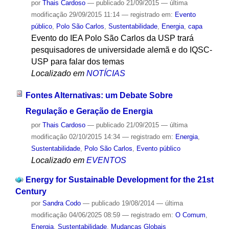
por
Thais Cardoso
—
publicado
21/09/2015
—
última
modificação
29/09/2015 11:14
— registrado em:
Evento
público
,
Polo São Carlos
,
Sustentabilidade
,
Energia
,
capa
Evento do IEA Polo São Carlos da USP trará
pesquisadores de universidade alemã e do IQSC-
USP para falar dos temas
Localizado em
NOTÍCIAS
Fontes Alternativas: um Debate Sobre
Regulação e Geração de Energia
por
Thais Cardoso
—
publicado
21/09/2015
—
última
modificação
02/10/2015 14:34
— registrado em:
Energia
,
Sustentabilidade
,
Polo São Carlos
,
Evento público
Localizado em
EVENTOS
Energy for Sustainable Development for the 21st
Century
por
Sandra Codo
—
publicado
19/08/2014
—
última
modificação
04/06/2025 08:59
— registrado em:
O Comum
,
Energia
,
Sustentabilidade
,
Mudanças Globais