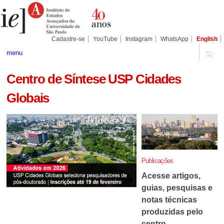
Ir
Ferramentas
Seções
para
Pessoais
o
conteúdo.
|
Cadastre-se
YouTube
Instagram
WhatsApp
English
Ir
para
menu
a
navegação
Centro de Síntese USP Cidades
Globais
Publicações
Acesse artigos,
guias, pesquisas e
notas técnicas
produzidas pelo
centro