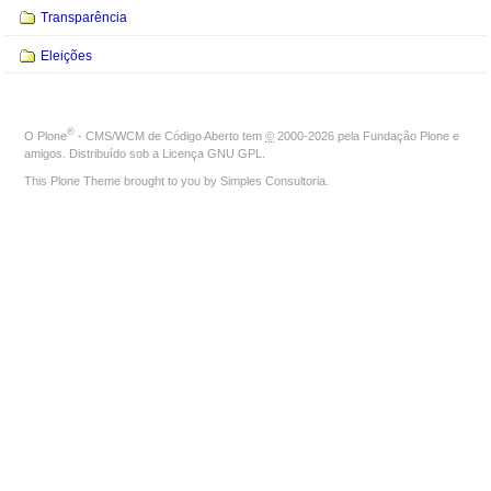
Transparência
Eleições
®
O
Plone
- CMS/WCM de Código Aberto
tem
©
2000-2026 pela
Fundação Plone
e
amigos. Distribuído sob a
Licença GNU GPL
.
This Plone Theme brought to you by
Simples Consultoria
.