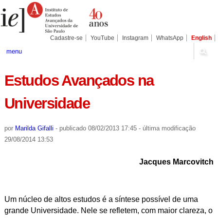
Ir
Ferramentas
Seções
para
Pessoais
o
conteúdo.
|
Cadastre-se
YouTube
Instagram
WhatsApp
English
Ir
para
menu
a
navegação
Estudos Avançados na
Universidade
por
Marilda Gifalli
-
publicado
08/02/2013 17:45
-
última modificação
29/08/2014 13:53
Jacques Marcovitch
Um núcleo de altos estudos é a síntese possível de uma
grande Universidade. Nele se refletem, com maior clareza, o