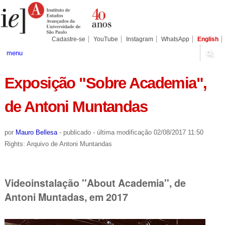
Ir
Ferramentas
Seções
para
Pessoais
o
conteúdo.
|
Cadastre-se
YouTube
Instagram
WhatsApp
English
Ir
para
menu
a
navegação
Exposição "Sobre Academia",
de Antoni Muntandas
por
Mauro Bellesa
-
publicado
-
última modificação
02/08/2017 11:50
Rights: Arquivo de Antoni Muntandas
Videoinstalação ''About Academia'', de
Antoni Muntadas, em 2017