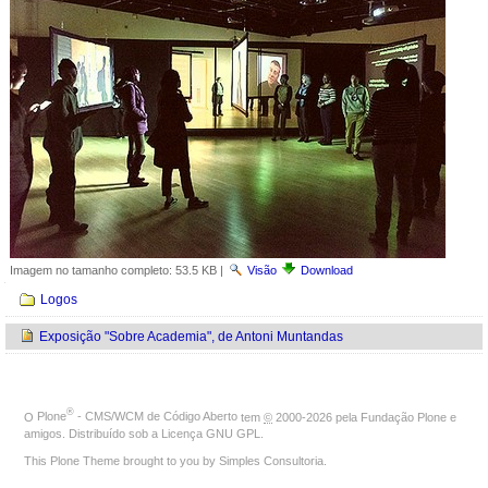
Imagem no tamanho completo:
53.5 KB
|
Visão
Download
Navegação
Logos
Exposição "Sobre Academia", de Antoni Muntandas
®
O
Plone
- CMS/WCM de Código Aberto
tem
©
2000-2026 pela
Fundação Plone
e
amigos. Distribuído sob a
Licença GNU GPL
.
This Plone Theme brought to you by
Simples Consultoria
.