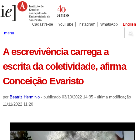
Ir
Ferramentas
Seções
para
Pessoais
o
conteúdo.
|
Cadastre-se
YouTube
Instagram
WhatsApp
English
Ir
para
menu
a
navegação
A escrevivência carrega a
escrita da coletividade, afirma
Conceição Evaristo
por
Beatriz Herminio
-
publicado
03/10/2022 14:35
-
última modificação
11/11/2022 11:20