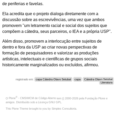
de periferias e favelas.
Ela acredita que o projeto dialoga diretamente com a
discussão sobre as escrevivências, uma vez que ambos
promovem "um letramento racial e social dos sujeitos que
compõem a cátedra, seus parceiros, o IEA e a própria USP".
Além disso, promovem a interlocução entre sujeitos de
dentro e fora da USP ao criar novas perspectivas de
formação de pesquisadores e valorizar as produções
artísticas, intelectuais e científicas de grupos sociais
historicamente marginalizados ou excluídos, afirmou.
registrado em:
capa Cátedra Olavo Setubal
capa
Cátedra Olavo Setubal
Literatura
®
O
Plone
- CMS/WCM de Código Aberto
tem
©
2000-2026 pela
Fundação Plone
e
amigos. Distribuído sob a
Licença GNU GPL
.
This Plone Theme brought to you by
Simples Consultoria
.