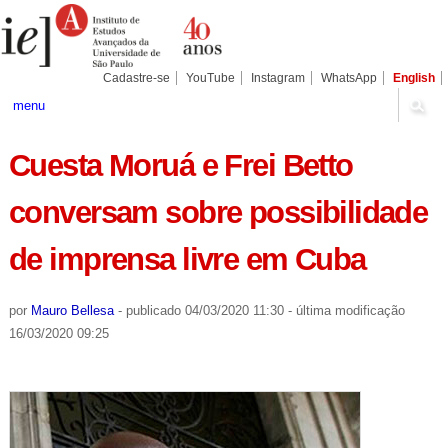
Ir
Ferramentas
Seções
para
Pessoais
o
conteúdo.
|
Cadastre-se
YouTube
Instagram
WhatsApp
English
Ir
para
menu
a
navegação
Cuesta Moruá e Frei Betto
conversam sobre possibilidade
de imprensa livre em Cuba
por
Mauro Bellesa
-
publicado
04/03/2020 11:30
-
última modificação
16/03/2020 09:25