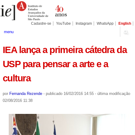
Ir
Ferramentas
Seções
para
Pessoais
o
conteúdo.
|
Cadastre-se
YouTube
Instagram
WhatsApp
English
Ir
para
menu
a
navegação
IEA lança a primeira cátedra da
USP para pensar a arte e a
cultura
por
Fernanda Rezende
-
publicado
16/02/2016 14:55
-
última modificação
02/08/2016 11:38