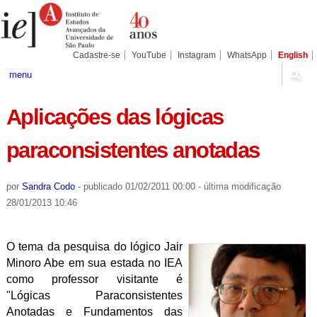
Ir
Ferramentas
Seções
para
Pessoais
o
conteúdo.
|
Cadastre-se
YouTube
Instagram
WhatsApp
English
Ir
para
menu
a
navegação
Aplicações das lógicas
paraconsistentes anotadas
por
Sandra Codo
-
publicado
01/02/2011 00:00
-
última modificação
28/01/2013 10:46
O tema da pesquisa do lógico Jair
Minoro Abe em sua estada no IEA
como professor visitante é
"Lógicas Paraconsistentes
Anotadas e Fundamentos das