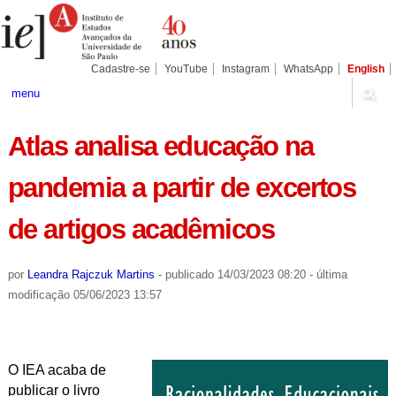
Ir
Ferramentas
Seções
para
Pessoais
o
conteúdo.
|
Cadastre-se
YouTube
Instagram
WhatsApp
English
Ir
para
menu
a
navegação
Atlas analisa educação na
pandemia a partir de excertos
de artigos acadêmicos
por
Leandra Rajczuk Martins
-
publicado
14/03/2023 08:20
-
última
modificação
05/06/2023 13:57
O IEA acaba de
publicar o livro