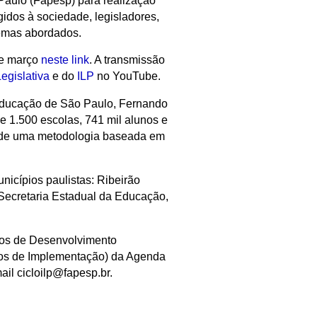
aulo (Fapesp) para realização
igidos à sociedade, legisladores,
temas abordados.
de março
neste link
. A transmissão
egislativa
e do
ILP
no YouTube.
 Educação de São Paulo, Fernando
e 1.500 escolas, 741 mil alunos e
ão de uma metodologia baseada em
icípios paulistas: Ribeirão
a Secretaria Estadual da Educação,
ivos de Desenvolvimento
ios de Implementação) da Agenda
l cicloilp@fapesp.br.