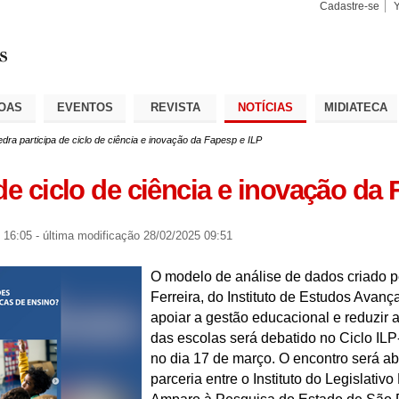
Cadastre-se
Busca
Busca
Avançad
OAS
EVENTOS
REVISTA
NOTÍCIAS
MIDIATECA
dra participa de ciclo de ciência e inovação da Fapesp e ILP
de ciclo de ciência e inovação da
 16:05
-
última modificação
28/02/2025 09:51
O modelo de análise de dados criado p
Ferreira, do Instituto de Estudos Avan
apoiar a gestão educacional e reduzi
das escolas será debatido no Ciclo IL
no dia 17 de março. O encontro será ab
parceria entre o Instituto do Legislativ