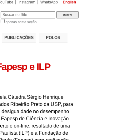
YouTube
Instagram
WhatsApp
English
apenas nesta seção
a…
PUBLICAÇÕES
POLOS
 Fapesp e ILP
ela Cátedra Sérgio Henrique
çados Ribeirão Preto da USP, para
r a desigualdade no desempenho
P-Fapesp de Ciência e Inovação
erto e on-line, resultado de uma
o Paulista (ILP) e a Fundação de