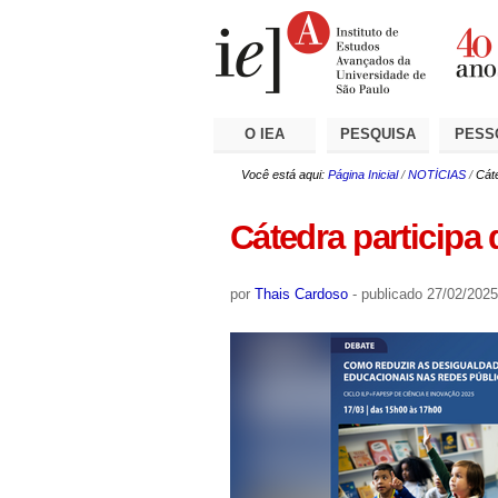
Ir
Ferramentas
Seções
para
Pessoais
o
conteúdo.
|
Ir
para
a
O IEA
PESQUISA
PESS
navegação
Você está aqui:
Página Inicial
/
NOTÍCIAS
/
Cáte
Cátedra participa 
por
Thais Cardoso
-
publicado
27/02/2025