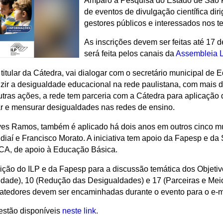
Amparo à Pesquisa do Estado de São P
de eventos de divulgação científica dir
gestores públicos e interessados nos 
As inscrições devem ser feitas até 17 
será feita pelos canais da
Assembleia L
itular da Cátedra, vai dialogar com o secretário municipal de
zir a desigualdade educacional na rede paulistana, com mais d
outras ações, a rede tem parceria com a Cátedra para aplicaç
ar e mensurar desigualdades nas redes de ensino.
eves Ramos, também é aplicado há dois anos em outros cinco mun
undiaí e Francisco Morato. A iniciativa tem apoio da Fapesp e d
A, de apoio à Educação Básica.
uição do ILP e da Fapesp para a discussão temática dos Objet
idade), 10 (Redução das Desigualdades) e 17 (Parceiras e Me
tedores devem ser encaminhadas durante o evento para o e-mai
estão disponíveis
neste link
.